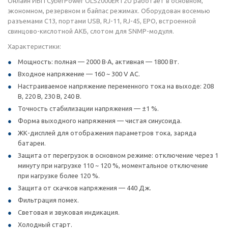
Онлайн ИБП CyberPower OLS2000ERT2U работает в основном,
экономном, резервном и байпас режимах. Оборудован восемью
разъемами C13, портами USB, RJ-11, RJ-45, EPO, встроенной
свинцово-кислотной АКБ, слотом для SNMP-модуля.
Характеристики:
Мощность: полная — 2000 В·А, активная — 1800 Вт.
Входное напряжение — 160 ~ 300 V AC.
Настраиваемое напряжение переменного тока на выходе: 208
В, 220 В, 230 В, 240 В.
Точность стабилизации напряжения — ±1 %.
Форма выходного напряжения — чистая синусоида.
ЖК-дисплей для отображения параметров тока, заряда
батареи.
Защита от перегрузок в основном режиме: отключение через 1
минуту при нагрузке 110 ~ 120 %, моментальное отключение
при нагрузке более 120 %.
Защита от скачков напряжения — 440 Дж.
Фильтрация помех.
Световая и звуковая индикация.
Холодный старт.