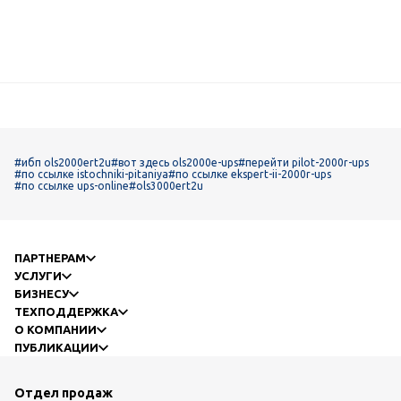
#ибп ols2000ert2u
#вот здесь ols2000e-ups
#перейти pilot-2000r-ups
#по ссылке istochniki-pitaniya
#по ссылке ekspert-ii-2000r-ups
#по ссылке ups-online
#ols3000ert2u
ПАРТНЕРАМ
УСЛУГИ
БИЗНЕСУ
ТЕХПОДДЕРЖКА
О КОМПАНИИ
ПУБЛИКАЦИИ
Отдел продаж