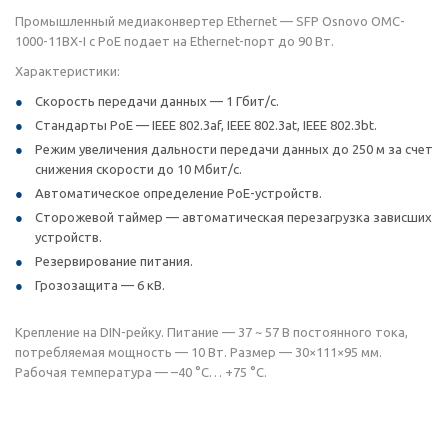
Промышленный медиаконвертер Ethernet — SFP Osnovo OMC-
1000-11BX-I с PoE подает на Ethernet-порт до 90 Вт.
Характеристики:
Скорость передачи данных — 1 Гбит/с.
Стандарты PoE — IEEE 802.3af, IEEE 802.3at, IEEE 802.3bt.
Режим увеличения дальности передачи данных до 250 м за счет
снижения скорости до 10 Мбит/с.
Автоматическое определение PoE-устройств.
Сторожевой таймер — автоматическая перезагрузка зависших
устройств.
Резервирование питания.
Грозозащита — 6 кВ.
Крепление на DIN-рейку. Питание — 37 ~ 57 В постоянного тока,
потребляемая мощность — 10 Вт. Размер — 30×111×95 мм.
Рабочая температура — –40 °С… +75 °С.