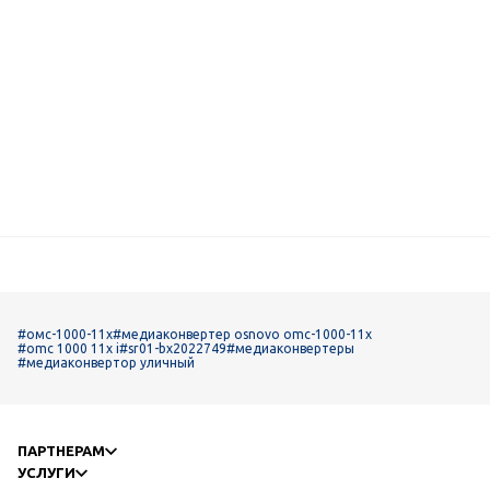
#омс-1000-11х
#медиаконвертер osnovo omc-1000-11x
#omc 1000 11x i
#sr01-bx2022749
#медиаконвертеры
#медиаконвертор уличный
ПАРТНЕРАМ
УСЛУГИ