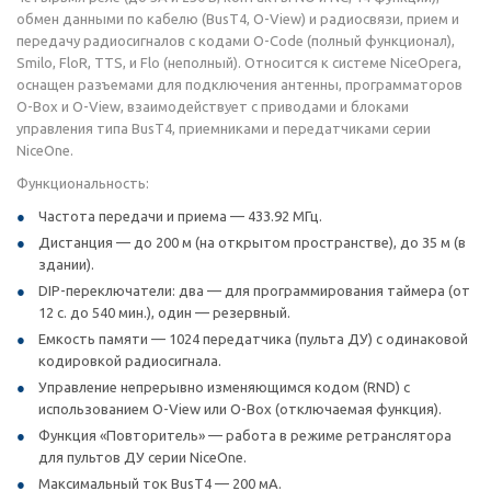
обмен данными по кабелю (BusT4, O-View) и радиосвязи, прием и
передачу радиосигналов с кодами O-Code (полный функционал),
Smilo, FloR, TTS, и Flo (неполный). Относится к системе NiceOpera,
оснащен разъемами для подключения антенны, программаторов
O-Box и O-View, взаимодействует с приводами и блоками
управления типа BusT4, приемниками и передатчиками серии
NiceOne.
Функциональность:
Частота передачи и приема — 433.92 МГц.
Дистанция — до 200 м (на открытом пространстве), до 35 м (в
здании).
DIP-переключатели: два — для программирования таймера (от
12 с. до 540 мин.), один — резервный.
Емкость памяти — 1024 передатчика (пульта ДУ) с одинаковой
кодировкой радиосигнала.
Управление непрерывно изменяющимся кодом (RND) с
использованием O-View или O-Box (отключаемая функция).
Функция «Повторитель» — работа в режиме ретранслятора
для пультов ДУ серии NiceOne.
Максимальный ток BusT4 — 200 мА.