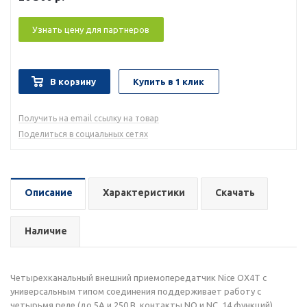
Узнать цену для партнеров
В корзину
Купить в 1 клик
Получить на email ссылку на товар
Поделиться в социальных сетях
Описание
Характеристики
Скачать
Наличие
Четырехканальный внешний приемопередатчик Nice OX4T с
универсальным типом соединения поддерживает работу с
четырьмя реле (до 5А и 250 В, контакты NO и NC, 14 функций),