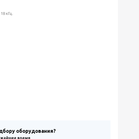
18 кГц.
одбору оборудования?
лижайшее время