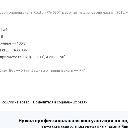
вой оповещатель Roxton PA-620T работает в диапазоне частот 90 Гц ~ 
1 дБ.
 Вт.
жение — 100 В.
1 кГц — 1666 Ом.
при частоте 1 кГц — 180°, 4 кГц — 90°.
мм. Вес — 0.9 кг. Защита от пыли и влаги — IP41.
l ссылку на товар
Поделиться в социальных сетях
Нужна профессиональная консультация по п
Оставьте заявку, и мы свяжемся с Вами в б