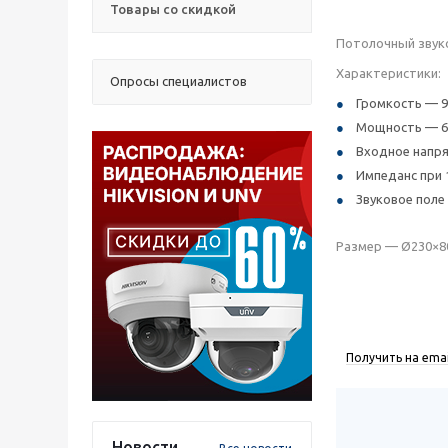
Товары со скидкой
Потолочный звуко
Характеристики:
Опросы специалистов
Громкость — 9
Мощность — 6
Входное напря
Импеданс при 
Звуковое поле 
Размер — Ø230×80 
Получить на emai
Новости