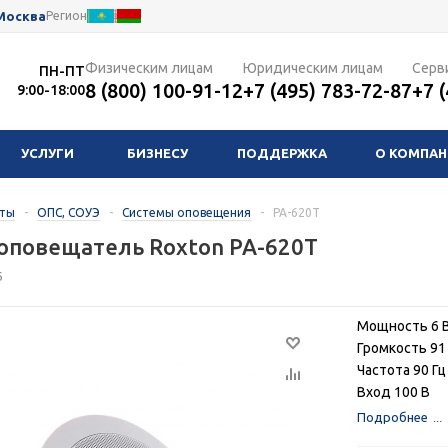
Москва
Регион
Физическим лицам
Юридическим лицам
Серв
ПН-ПТ
8 (800) 100-91-12
+7 (495) 783-72-87
+7 
9:00-18:00
УСЛУГИ
БИЗНЕСУ
ПОДДЕРЖКА
О КОМПА
кты
-
ОПС, СОУЭ
-
Системы оповещения
-
PA-620T
оповещатель Roxton PA-620T
6
Мощность 6 
Громкость 91
Частота 90 Гц 
Вход 100 В
Подробнее