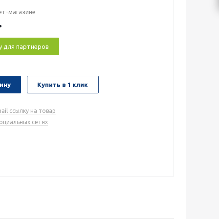
ет-магазине
.
у для партнеров
ину
Купить в 1 клик
ail ссылку на товар
социальных сетях