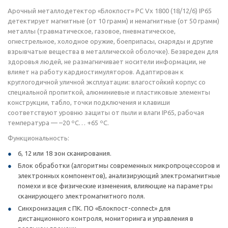
Арочный металлодетектор «Блокпост» PC Vx 1800 (18/12/6) IP65
детектирует магнитные (от 10 грамм) и немагнитные (от 50 грамм)
металлы (травматическое, газовое, пневматическое,
огнестрельное, холодное оружие, боеприпасы, снаряды и другие
взрывчатые вещества в металлической оболочке). Безвреден для
здоровья людей, не размагничивает носители информации, не
влияет на работу кардиостимуляторов. Адаптирован к
круглогодичной уличной эксплуатации: влагостойкий корпус со
специальной пропиткой, алюминиевые и пластиковые элементы
конструкции, табло, точки подключения и клавиши
соответствуют уровню защиты от пыли и влаги IP65, рабочая
температура — –20 ºC… +65 ºC.
Функциональность:
6, 12 или 18 зон сканирования.
Блок обработки (алгоритмы современных микропроцессоров и
электронных компонентов), анализирующий электромагнитные
помехи и все физические изменения, влияющие на параметры
сканирующего электромагнитного поля.
Синхронизация с ПК. ПО «Блокпост-connect» для
дистанционного контроля, мониторинга и управления в