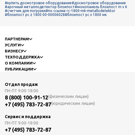
#купить досмотровое оборудование
#досмотровое оборудование
#арочный металлодетектор блокпост
#монопанель блокпост m v 6
#счетчик для погрузки
#по ссылке rc-1800-mk-metallodetektor
#блокпост pc z 1800 00-00006028
#блокпост рс х 1800 мк
ПАРТНЕРАМ
УСЛУГИ
БИЗНЕСУ
ТЕХПОДДЕРЖКА
О КОМПАНИИ
ПУБЛИКАЦИИ
Отдел продаж
ПН-ПТ
9:00-18:00
(физическим лицам)
8 (800) 100-91-12
(юридическим лицам)
+7 (495) 783-72-87
Сервис и поддержка
ПН-ПТ
9:00-18:00
+7 (495) 783-72-87