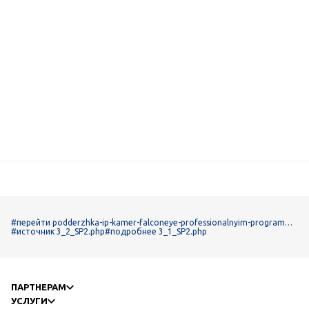
#перейти podderzhka-ip-kamer-falconeye-professionalnyim-programmn
yim-obespecheniem-trassir
#источник 3_2_SP2.php
#подробнее 3_1_SP2.php
ПАРТНЕРАМ
УСЛУГИ