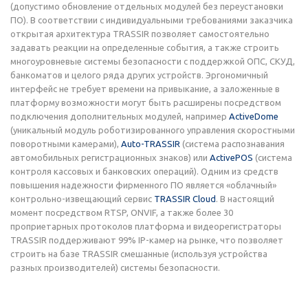
(допустимо обновление отдельных модулей без переустановки
ПО). В соответствии с индивидуальными требованиями заказчика
открытая архитектура TRASSIR позволяет самостоятельно
задавать реакции на определенные события, а также строить
многоуровневые системы безопасности с поддержкой ОПС, СКУД,
банкоматов и целого ряда других устройств. Эргономичный
интерфейс не требует времени на привыкание, а заложенные в
платформу возможности могут быть расширены посредством
подключения дополнительных модулей, например
ActiveDome
(уникальный модуль роботизированного управления скоростными
поворотными камерами),
Auto-TRASSIR
(система распознавания
автомобильных регистрационных знаков) или
ActivePOS
(система
контроля кассовых и банковских операций). Одним из средств
повышения надежности фирменного ПО является «облачный»
контрольно-извещающий сервис
TRASSIR Cloud
. В настоящий
момент посредством RTSP, ONVIF, а также более 30
проприетарных протоколов платформа и видеорегистраторы
TRASSIR поддерживают 99% IP-камер на рынке, что позволяет
строить на базе TRASSIR смешанные (используя устройства
разных производителей) системы безопасности.