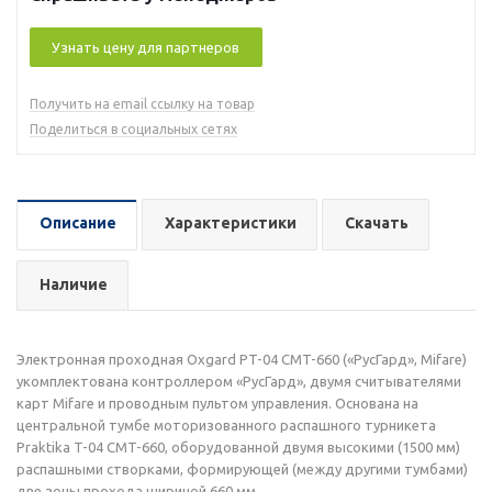
Узнать цену для партнеров
Получить на email ссылку на товар
Поделиться в социальных сетях
Описание
Характеристики
Скачать
Наличие
Электронная проходная Oxgard PT-04 CMT-660 («РусГард», Mifare)
укомплектована контроллером «РусГард», двумя считывателями
карт Mifare и проводным пультом управления. Основана на
центральной тумбе моторизованного распашного турникета
Praktika T-04 CMT-660, оборудованной двумя высокими (1500 мм)
распашными створками, формирующей (между другими тумбами)
две зоны прохода шириной 660 мм.