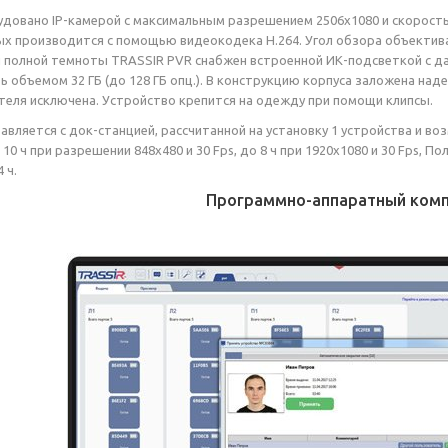
довано IP-камерой с максимальным разрешением 2506x1080 и скоростью 
ых производится с помощью видеокодека H.264. Угол обзора объектива
 полной темноты TRASSIR PVR снабжен встроенной ИК-подсветкой с да
ь объемом 32 ГБ (до 128 ГБ опц.). В конструкцию корпуса заложена на
теля исключена. Устройство крепится на одежду при помощи клипсы.
авляется с док-станцией, рассчитанной на установку 1 устройства и
10 ч при разрешении 848x480 и 30 Fps, до 8 ч при 1920x1080 и 30 Fps, 
 ч.
Программно-аппаратный ком