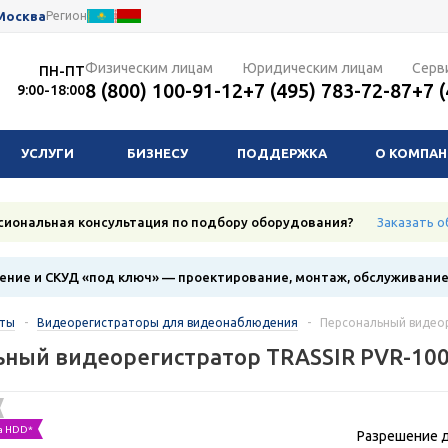
Москва
Регион
Физическим лицам
Юридическим лицам
Серв
ПН-ПТ
8 (800) 100-91-12
+7 (495) 783-72-87
+7 
9:00-18:00
УСЛУГИ
БИЗНЕСУ
ПОДДЕРЖКА
О КОМПА
сиональная консультация по подбору оборудования?
Заказать о
ние и СКУД «под ключ» — проектирование, монтаж, обслуживани
кты
-
Видеорегистраторы для видеонаблюдения
-
Персональный видеор
ьный видеорегистратор TRASSIR PVR-10
а HDD*
Разрешение д