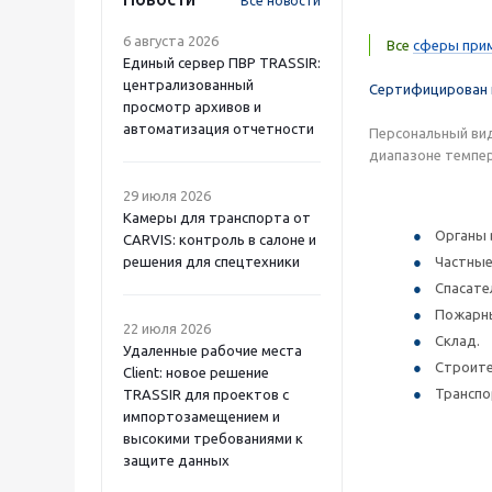
Все новости
6 августа 2026
Все
сферы прим
Единый сервер ПВР TRASSIR:
централизованный
Сертифицирован 
просмотр архивов и
автоматизация отчетности
Персональный вид
диапазоне темпер
29 июля 2026
Камеры для транспорта от
Органы 
CARVIS: контроль в салоне и
решения для спецтехники
Частные
Спасате
Пожарны
22 июля 2026
Склад.
Удаленные рабочие места
Строите
Client: новое решение
Транспо
TRASSIR для проектов с
импортозамещением и
высокими требованиями к
защите данных