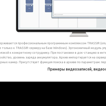
ерживается профессиональным программным комплексом TRASSIR (опц
е только к TRASSIR-серверу на базе Windows). Эргономичный модуль у
вязкой к конкретному сотруднику. При постановке в док-станцию в и
ройство, уровень заряда аккумулятора. Архив импортируется на серве
ных камер. Присутствует функция поиска в архиве по параметрам: персо
Примеры видеозаписей, видео