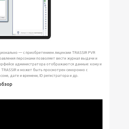
ионально — с приобретением лицензии TRASSIR PVR
правления персонами позволяет вести журнал выдачи и
нтерфейсе администратора отображаются данные: кому и
р TRASSIR и может быть просмотрен синхронно с
не, дате и времени, ID регистратора и др.
обзор