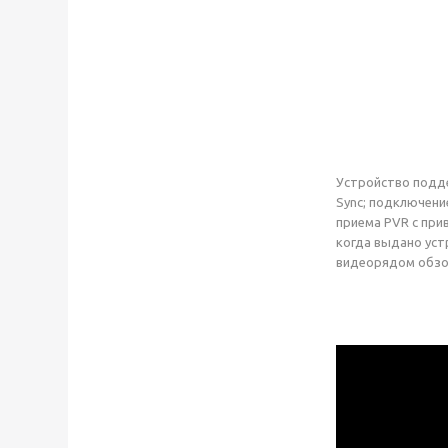
Устройство подд
Sync; подключени
приема PVR с при
когда выдано уст
видеорядом обзор