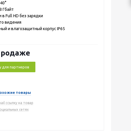
140°
8 Гбайт
и в Full HD без зарядки
го видения
ый и влагозащитный корпус IP65
продаже
у для партнеров
охожие товары
ail ссылку на товар
социальных сетях