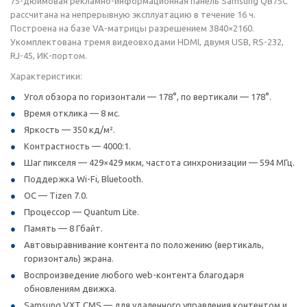
75-дюймовая рекламно-информационная панель Samsung QB75C
рассчитана на непрерывную эксплуатацию в течение 16 ч.
Построена на базе VA-матрицы разрешением 3840×2160.
Укомплектована тремя видеовходами HDMI, двумя USB, RS-232,
RJ-45, ИК-портом.
Характеристики:
Угол обзора по горизонтали — 178°, по вертикали — 178°.
Время отклика — 8 мс.
Яркость — 350 кд/м².
Контрастность — 4000:1.
Шаг пикселя — 429×429 мкм, частота синхронизации — 594 МГц.
Поддержка Wi-Fi, Bluetooth.
ОС — Tizen 7.0.
Процессор — Quantum Lite.
Память — 8 Гбайт.
Автовыравнивание контента по положению (вертикаль,
горизонталь) экрана.
Воспроизведение любого web-контента благодаря
обновлениям движка.
Samsung VXT CMS — для удаленного управления контентом и