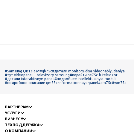
#Samsung QB13R-M
#qb75c
#детали monitory-dlya-videonablyudeniya
#тут videopaneli-i-televizory-samsung
#перейти be75c-h-televizor
#детали interaktivnye-paneli
#подробнее intellektualnyie-moduli
#подробное описание qm55c-informacionnaya-panel
#qm75c
#wm75a
ПАРТНЕРАМ
УСЛУГИ
БИЗНЕСУ
ТЕХПОДДЕРЖКА
О КОМПАНИИ