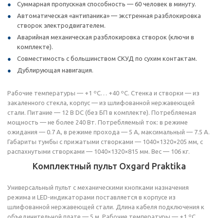
Суммарная пропускная способность — 60 человек в минуту.
Автоматическая «антипаника» — экстренная разблокировка
створок электродвигателем.
Аварийная механическая разблокировка створок (ключи в
комплекте).
Совместимость с большинством СКУД по сухим контактам.
Дублирующая навигация.
Рабочие температуры — +1 ºС… +40 ºС. Стенка и створки — из
закаленного стекла, корпус — из шлифованной нержавеющей
стали. Питание — 12 В DC (без БП в комплекте). Потребляемая
мощность — не более 240 Вт. Потребляемый ток: в режиме
ожидания — 0.7 А, в режиме прохода — 5 А, максимальный — 7.5 А.
Габариты тумбы с прижатыми створками — 1040×1320×205 мм, с
распахнутыми створками — 1040×1320×815 мм. Вес — 106 кг.
Комплектный пульт Oxgard Praktika
Универсальный пульт с механическими кнопками назначения
режима и LED-индикаторами поставляется в корпусе из
шлифованной нержавеющей стали. Длина кабеля подключения к
объединительной плате — 5 м. Рабочие температуры — +1 ºС…