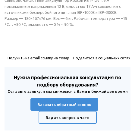
Свинцово-кислотный аккумулятор Roxton RBT-12V17AH
номинальным напряжением 12 В, емкостью 17 А·ч совместим с
источниками бесперебойного питания IBP-1000E и IBP-3000E.
Размер — 180×167×76 мм. Вес — 6 кг. Рабочая температура — –15
ºC… +50 ºC, влажность — 0 % ~ 90 %.
Получить на email ссылку на товар
Поделиться в социальных сетях
Нужна профессиональная консультация по
подбору оборудования?
Оставьте заявку, и мы свяжемся с Вами в ближайшее время
Заказать обратный звонок
Задать вопрос в чате