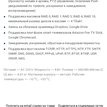
(просмотр онлайн и архива, PTZ-управление, получение Push-
уведомлений по тревоге, ускоренное и замедленное
воспроизведение).
Поддержка массивов RAID 0, RAID 1, RAID 5, RAID 6, RAID 10,
минимальный размер дисков в массиве — 4 Тбайт.
Запись на облачные хранилища Dropbox, Google Drive.
Поддержка платформ smart-телевизоров Amazon Fire TV Stick,
Google Chromecast.
Замедленная, ускоренная, обратная и покадровая перемотка.
Поддержка протоколов TCP/IP, HTTP, HTTPS, NTP, FTP, SMTP,
SNMP, DNS, DDNS, DHCP, PPPoE, UPnP, RTP, RTSP, RTMP, UDP,
ONVIF, NAS.
Питание — AC 220 V. Мощность — 8 Вт. Размер — 440×89×460 мм (2
U), вес — 6.61 кг. Материал корпуса — металл. Рабочие
температуры — –10 °C... +50 °C.
Получить на email ссылку на товар
Поделиться в социальных сетях