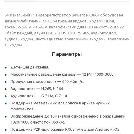
64-канальный IP-видеорегистратор Beward RK3864 оборудован
двумя гигабитными RJ-45, четырьмя видеовыходами HDMI,
восемью SATA и eSATA-интерфейсами для HDD емкостью до 22
Тбайт каждый, двумя USB 2.0, USB 3.0, RS-485, аудиовходом,
аудиовыходом, шестнадцатью тревожными входами, тревожным
выходом.
Параметры
Детекция движения.
Максимальное разрешение камеры — 12 Мп (4000×3000).
Пропускная способность — 640 Мбит/с.
Видеокодеки — H.265, H.264.
Аудиокодеки — G.711a, G.711u.
Поддержка метаданных для поиска в архиве нужных
фрагментов.
Воспроизведение до 16 каналов одновременно в разрешении
1920×1080 с частотой 960 к/с.
Поддержка P2P-приложения RXCamView для Android и iOS