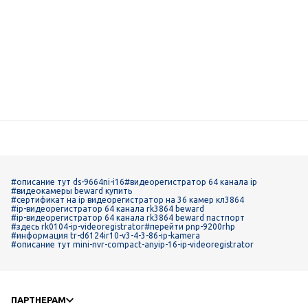
#описание тут ds-9664ni-i16
#видеорегистратор 64 канала ip
#видеокамеры beward купить
#сертификат на ip видеорегистратор на 36 камер кл3864
#ip-видеорегистратор 64 канала rk3864 beward
#ip-видеорегистратор 64 канала rk3864 beward пастпорт
#здесь rk0104-ip-videoregistrator
#перейти pnp-9200rhp
#информация tr-d6124ir10-v3-4-3-86-ip-kamera
#описание тут mini-nvr-compact-anyip-16-ip-videoregistrator
ПАРТНЕРАМ