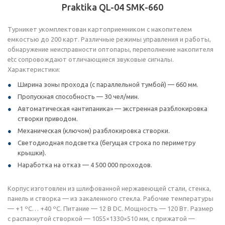
Praktika QL-04 SMК-660
Турникет укомплектован картоприемником с накопителем
емкостью до 200 карт. Различные режимы управления и работы,
обнаружение неисправности оптопары, переполнение накопителя
etc сопровождают отличающиеся звуковые сигналы.
Характеристики:
Ширина зоны прохода (с параллельной тумбой) — 660 мм.
Пропускная способность — 30 чел/мин.
Автоматическая «антипаника» — экстренная разблокировка
створки приводом.
Механическая (ключом) разблокировка створки.
Светодиодная подсветка (бегущая строка по периметру
крышки).
Наработка на отказ — 4 500 000 проходов.
Корпус изготовлен из шлифованной нержавеющей стали, стенка,
панель и створка — из закаленного стекла. Рабочие температуры
— +1 ºС… +40 ºС. Питание — 12 В DC. Мощность — 120 Вт. Размер
с распахнутой створкой — 1055×1330×510 мм, с прижатой —