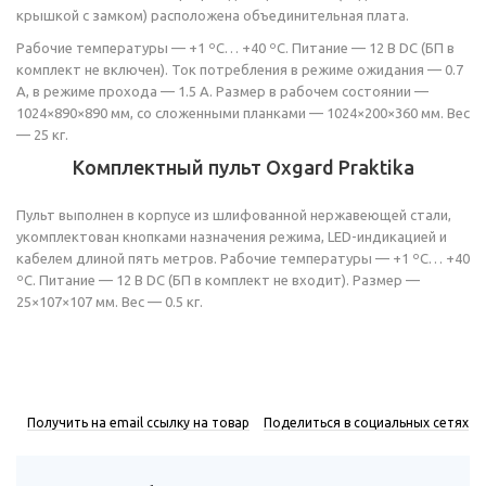
крышкой с замком) расположена объединительная плата.
Рабочие температуры — +1 ºС… +40 ºС. Питание — 12 В DC (БП в
комплект не включен). Ток потребления в режиме ожидания — 0.7
А, в режиме прохода — 1.5 А. Размер в рабочем состоянии —
1024×890×890 мм, со сложенными планками — 1024×200×360 мм. Вес
— 25 кг.
Комплектный пульт Oxgard Praktika
Пульт выполнен в корпусе из шлифованной нержавеющей стали,
укомплектован кнопками назначения режима, LED-индикацией и
кабелем длиной пять метров. Рабочие температуры — +1 ºС… +40
ºС. Питание — 12 В DC (БП в комплект не входит). Размер —
25×107×107 мм. Вес — 0.5 кг.
Получить на email ссылку на товар
Поделиться в социальных сетях