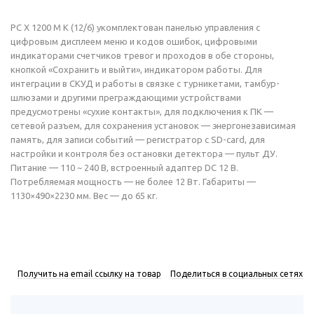
РС Х 1200 M K (12/6) укомплектован панелью управления с
цифровым дисплеем меню и кодов ошибок, цифровыми
индикаторами счетчиков тревог и проходов в обе стороны,
кнопкой «Сохранить и выйти», индикатором работы. Для
интеграции в СКУД и работы в связке с турникетами, тамбур-
шлюзами и другими преграждающими устройствами
предусмотрены «сухие контакты», для подключения к ПК —
сетевой разъем, для сохранения установок — энергонезависимая
память, для записи событий — регистратор с SD-card, для
настройки и контроля без остановки детектора — пульт ДУ.
Питание — 110 ~ 240 В, встроенный адаптер DC 12 В.
Потребляемая мощность — не более 12 Вт. Габариты —
1130×490×2230 мм. Вес — до 65 кг.
Получить на email ссылку на товар
Поделиться в социальных сетях