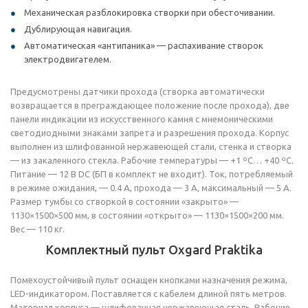
Механическая разблокировка створки при обесточивании.
Дублирующая навигация.
Автоматическая «антипаника» — распахивание створок
электродвигателем.
Предусмотрены датчики прохода (створка автоматически
возвращается в преграждающее положение после прохода), две
панели индикации из искусственного камня с мнемоническими
светодиодными знаками запрета и разрешения прохода. Корпус
выполнен из шлифованной нержавеющей стали, стенка и створка
— из закаленного стекла. Рабочие температуры — +1 ºС… +40 ºС.
Питание — 12 В DC (БП в комплект не входит). Ток, потребляемый
в режиме ожидания, — 0.4 А, прохода — 3 А, максимальный — 5 А.
Размер тумбы со створкой в состоянии «закрыто» —
1130×1500×500 мм, в состоянии «открыто» — 1130×1500×200 мм.
Вес — 110 кг.
Комплектный пульт Oxgard Praktika
Помехоустойчивый пульт оснащен кнопками назначения режима,
LED-индикатором. Поставляется с кабелем длиной пять метров.
Материал корпуса — шлифованная нержавеющая сталь. Рабочие