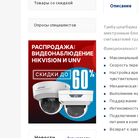
Товары со скидкой
Описание
Опросы специалистов
Тумба шлагбаума 
электронным блок
считывателей тра
Функциональност
Максимальный 
Скорость пере
Настройка врем
чувствительно
Механическая 
Выполнение ма
Поддержание 
Интенсивность 
Подключение п
питания в комп
Возврат к зав
Новости