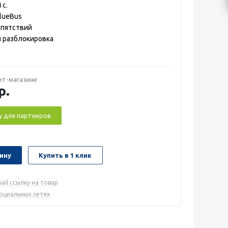
 с.
lueBus
епятствий
 разблокировка
ет-магазине
р.
у для партнеров
ину
Купить в 1 клик
ail ссылку на товар
социальных сетях