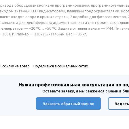
привода оборудован кнопками программирования, программируемым вы
), входом антенны, LED-индикаторами, плавкими предохранителями. Ко
плект входят опора и крышка стрелы, 2 коробки для фотоэлементов, 
 элемента для демпферов, фундаментная плита с четырьмя закладным
температуры — –20 ºС… +50 ºС. Защита от пыли и влаги — IP44. Питан
— 300 Вт. Размер — 330×295×1146 мм. Вес — 35 кг.
l ссылку на товар
Поделиться в социальных сетях
Нужна профессиональная консультация по п
Оставьте заявку, и мы свяжемся с Вами в б
Заказать обратный звонок
Задать