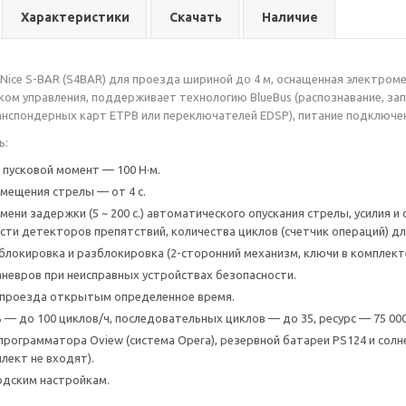
Характеристики
Скачать
Наличие
Nice S-BAR (S4BAR) для проезда шириной до 4 м, оснащенная электроме
ом управления, поддерживает технологию BlueBus (распознавание, з
нспондерных карт ETPB или переключателей EDSP), питание подключе
ь:
пусковой момент — 100 Н·м.
мещения стрелы — от 4 с.
ени задержки (5 ~ 200 с.) автоматического опускания стрелы, усилия и 
сти детекторов препятствий, количества циклов (счетчик операций) дл
блокировка и разблокировка (2-сторонний механизм, ключи в комплекте
невров при неисправных устройствах безопасности.
проезда открытым определенное время.
— до 100 циклов/ч, последовательных циклов — до 35, ресурс — 75 000 
рограмматора Oview (система Opera), резервной батареи PS124 и солн
лект не входят).
одским настройкам.