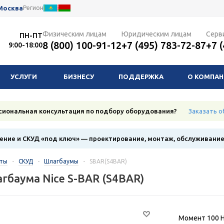
Москва
Регион
Физическим лицам
Юридическим лицам
Серв
ПН-ПТ
8 (800) 100-91-12
+7 (495) 783-72-87
+7 
9:00-18:00
УСЛУГИ
БИЗНЕСУ
ПОДДЕРЖКА
О КОМПА
сиональная консультация по подбору оборудования?
Заказать о
ние и СКУД «под ключ» — проектирование, монтаж, обслуживани
кты
-
СКУД
-
Шлагбаумы
-
SBAR(S4BAR)
гбаума Nice S-BAR (S4BAR)
Момент 100 Н