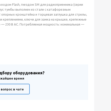
ходом Flash, гнездом SM для радиоприемника (серии
рпус тумбы выполнен из стали с катафорезным
2 опорных кронштейна и торцевая заглушка для стрелы,
и креплениями, ключи для замка на крышке, крепежные
ие — 230 В AC. Потребляемая мощность: номинальная —
одбору оборудования?
лижайшее время
 вопрос в чате