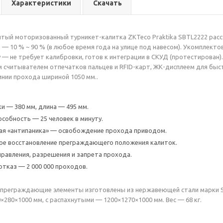
Характеристики
Скачать
ый моторизованный турникет-калитка ZKTeco Praktika SBTL2222 расс
и — 10 % ~ 90 % (в любое время года на улице под навесом). Укомпле
y — не требует калибровки, готов к интеграции в СКУД (протестирова
считывателем отпечатков пальцев и RFID-карт, ЖК-дисплеем для быст
нии прохода шириной 1050 мм..
и — 380 мм, длина — 495 мм.
особность — 25 человек в минуту.
ая «антипаника» — освобождение прохода приводом.
ое восстановление преграждающего положения калиток.
равления, разрешения и запрета прохода.
отказ — 2 000 000 проходов.
 преграждающие элементы изготовлены из нержавеющей стали марки SU
×280×1000 мм, с распахнутыми — 1200×1270×1000 мм. Вес — 68 кг.