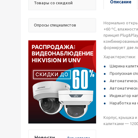
Описание
Товары со скидкой
Нормально открыт
Опросы специалистов
+60 ºС, влажност
принцип Plug&Pla
комбинированным 
формирует две ли
Характеристики:
Ширина калитк
Пропускная сп
Автоматическ
Автоматическ
Индикатор нап
Наработка на 
Корпус, крышка и
калитками — 1200
Новости