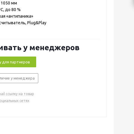
 1050 мм
С, до 80 %
ая «антипаника»
считыватель, Plug&Play
ивать у менеджеров
у для партнеров
личие у менеджера
ail ссылку на товар
социальных сетях