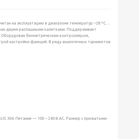
читан на эксплуатацию в диапазоне температур –28 ºС…
ктован двумя распашными калитками. Поддерживает
н). Оборудован биометрическим контроллером,
рой настройки функций. В ряду аналогичных турникетов
S 304. Питание — 100 ~ 240 В AC. Размер с прижатыми