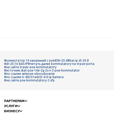
#коммутатор 16 канальный с рое
#SH-20.4
#bas-ip sh-20.8
#sh-20.16 BAS-IP
#читать далее kommutatory-na-4-poe-porta
#на сайте trassir-poe-kommutatory
#источник skat-poe-16e-2g-2s-v-2-poe-kommutator
#по ссылке setevoe-oborudovanie
#по ссылке tr-d8251wdcl3-4-0-ip-kamera
#на сайте poe-kommutatory-2-sfp
ПАРТНЕРАМ
УСЛУГИ
БИЗНЕСУ