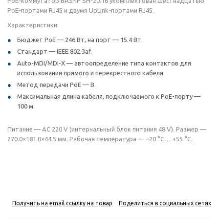
PoE-коммутатор BAS-IP SH-20.16​ укомплектован шестнадцатью
PoE-портами RJ45 и двумя UpLink-портами RJ45.
Характеристики:
Бюджет PoE — 246 Вт, на порт — 15.4 Вт.
Стандарт — IEEE 802.3af.
Auto-MDI/MDI-X — автоопределение типа контактов для
использования прямого и перекрестного кабеля.
Метод передачи PoE — B.
Максимальная длина кабеля, подключаемого к PoE-порту —
100 м.
Питание — AC 220 V (интернальный блок питания 48 V). Размер —
270.0×181.0×44.5 мм. Рабочая температура — –20 °C… +55 °C.
Получить на email ссылку на товар
Поделиться в социальных сетях