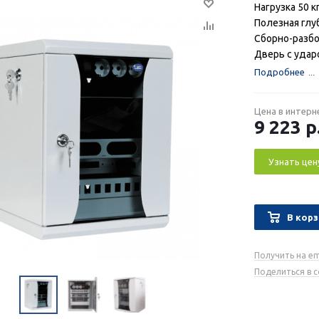
Нагрузка 50 к
Полезная глу
Сборно-разбо
Дверь с уда
Подробнее
Цена в интерн
9 223
р
Узнать цен
В корз
Получить на em
Поделиться в 