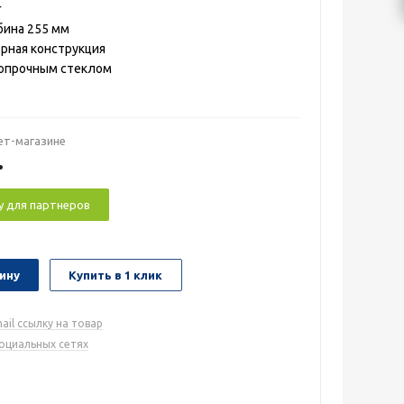
г
бина 255 мм
рная конструкция
ропрочным стеклом
ет-магазине
.
у для партнеров
ину
Купить в 1 клик
ail ссылку на товар
социальных сетях