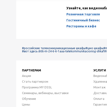
Узнайте, как видеона
Розничная торговля
Гостиничный бизнес
Рестораны и кафе
#российские телекоммуникационные шкафы
#цмо шкафы
#п
#вот здесь shtk-m-24-6-6-1aaa-telekommunikacionnyj-shkaf
#
ПАРТНЕРАМ
УСЛУГИ
Акции
Видеона
Стать партнером
Удаленн
Программа MY DSSL
Монтаж
Семинары, вебинары, выставки
Доставк
Обучение
Оплата
Цены
Гарантия