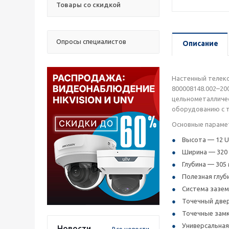
Товары со скидкой
Опросы специалистов
Описание
Настенный телек
800008148.002–20
цельнометалличес
оборудованию с т
Основные параме
Высота — 12 U
Ширина — 320 
Глубина — 305 
Полезная глуб
Система зазем
Точечный двер
Точечные замк
Универсальная
Новости