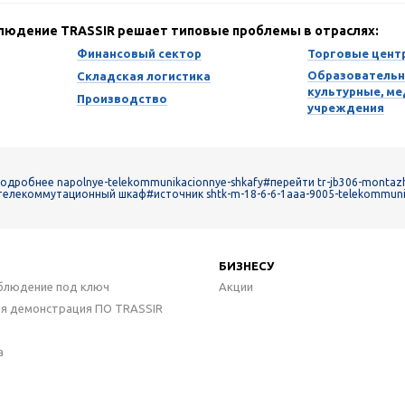
блюдение TRASSIR решает типовые проблемы в отраслях:
Финансовый сектор
Торговые цент
Образовательн
Складская логистика
культурные, м
Производство
учреждения
одробнее napolnye-telekommunikacionnye-shkafy
#перейти tr-jb306-montaz
телекоммутационный шкаф
#источник shtk-m-18-6-6-1aaa-9005-telekommuni
БИЗНЕСУ
блюдение под ключ
Акции
ая демонстрация ПО TRASSIR
а