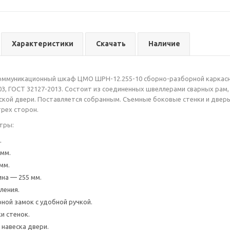
Характеристики
Скачать
Наличие
оммуникационный шкаф ЦМО ШРН-12.255-10 сборно-разборной каркасно
03, ГОСТ 32127-2013. Состоит из соединенных швеллерами сварных рам, 
кой двери. Поставляется собранным. Съемные боковые стенки и дверь 
рех сторон.
тры:
.
мм.
мм.
ина — 255 мм.
ления.
ной замок с удобной ручкой.
и стенок.
 навеска двери.