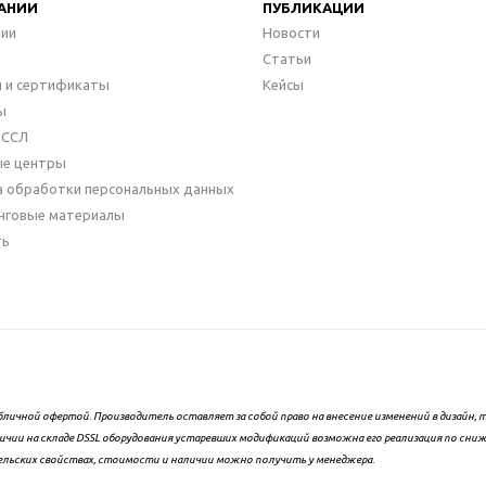
АНИИ
ПУБЛИКАЦИИ
нии
Новости
Статьи
 и сертификаты
Кейсы
ы
ДССЛ
ые центры
а обработки персональных данных
нговые материалы
ть
бличной офертой. Производитель оставляет за собой право на внесение изменений в дизайн
ичии на складе DSSL оборудования устаревших модификаций возможна его реализация по сни
ельских свойствах, стоимости и наличии можно получить у менеджера.