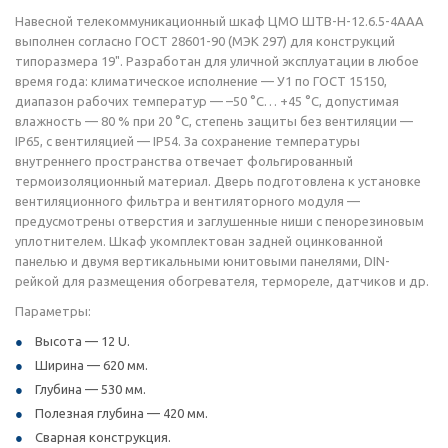
Навесной телекоммуникационный шкаф ЦМО ШТВ-Н-12.6.5-4ААА
выполнен согласно ГОСТ 28601-90 (МЭК 297) для конструкций
типоразмера 19". Разработан для уличной эксплуатации в любое
время года: климатическое исполнение — У1 по ГОСТ 15150,
диапазон рабочих температур — –50 °C… +45 °C, допустимая
влажность — 80 % при 20 °C, степень защиты без вентиляции —
IP65, с вентиляцией — IP54. За сохранение температуры
внутреннего пространства отвечает фольгированный
термоизоляционный материал. Дверь подготовлена к установке
вентиляционного фильтра и вентиляторного модуля —
предусмотрены отверстия и заглушенные ниши с пенорезиновым
уплотнителем. Шкаф укомплектован задней оцинкованной
панелью и двумя вертикальными юнитовыми панелями, DIN-
рейкой для размещения обогревателя, термореле, датчиков и др.
Параметры:
Высота — 12 U.
Ширина — 620 мм.
Глубина — 530 мм.
Полезная глубина — 420 мм.
Сварная конструкция.