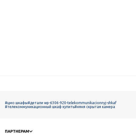
#цмо шкафы
#детали wp-6306-920-telekommunikacionnyj-shkaf
#телекоммуникационный шкаф купить
#няня скрытая камера
ПАРТНЕРАМ