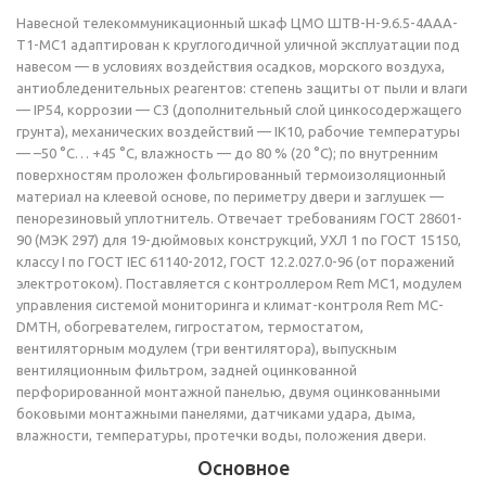
Навесной телекоммуникационный шкаф ЦМО ШТВ-Н-9.6.5-4ААА-
Т1-МС1 адаптирован к круглогодичной уличной эксплуатации под
навесом — в условиях воздействия осадков, морского воздуха,
антиобледенительных реагентов: степень защиты от пыли и влаги
— IP54, коррозии — C3 (дополнительный слой цинкосодержащего
грунта), механических воздействий — IK10, рабочие температуры
— –50 °C… +45 °C, влажность — до 80 % (20 °C); по внутренним
поверхностям проложен фольгированный термоизоляционный
материал на клеевой основе, по периметру двери и заглушек —
пенорезиновый уплотнитель. Отвечает требованиям ГОСТ 28601-
90 (МЭК 297) для 19-дюймовых конструкций, УХЛ 1 по ГОСТ 15150,
классу I по ГОСТ IEC 61140-2012, ГОСТ 12.2.027.0-96 (от поражений
электротоком). Поставляется с контроллером Rem MC1, модулем
управления системой мониторинга и климат-контроля Rem MC-
DMTH, обогревателем, гигростатом, термостатом,
вентиляторным модулем (три вентилятора), выпускным
вентиляционным фильтром, задней оцинкованной
перфорированной монтажной панелью, двумя оцинкованными
боковыми монтажными панелями, датчиками удара, дыма,
влажности, температуры, протечки воды, положения двери.
Основное