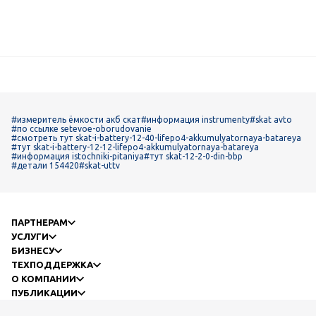
#измеритель ёмкости акб скат
#информация instrumenty
#skat avto
#по ссылке setevoe-oborudovanie
#смотреть тут skat-i-battery-12-40-lifepo4-akkumulyatornaya-batareya
#тут skat-i-battery-12-12-lifepo4-akkumulyatornaya-batareya
#информация istochniki-pitaniya
#тут skat-12-2-0-din-bbp
#детали 154420
#skat-uttv
ПАРТНЕРАМ
УСЛУГИ
БИЗНЕСУ
ТЕХПОДДЕРЖКА
О КОМПАНИИ
ПУБЛИКАЦИИ