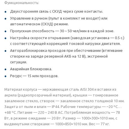
Функциональность:
Двухсторонняя связь с СКУД через сухие контакты.
Управление в ручном (пульт в комплект не входит) или
автоматическом (СКУД) режиме.
Пропускная способность — 30 ~ 50 чел/мин в каждой зоне.
Настройка скорости открывания (заводская установка — 0.5 с.)
с соответствующей коррекцией токовой нагрузки двигателя.
Авторазблокировка проходов при обесточивании (втягивание
створки на заряде резервной АКБ на 12 В), экстренной
ситуации.
Аварийная блокировка.
Ресурс — 15 млн проходов.
Материал корпуса — нержавеющая сталь AISI 304 и вставки из
акрила (радиопрозрачный материал), крышки — тонированное
закаленное стекло, створок — закаленное стекло толщиной 10 мм.
Защита от пыли и влаги — IP44. Рабочие температуры — –20 ºС…
+68 ºС. Питание — 220 ~ 240 В AC. Потребляемая мощность — 78
Вт, в режиме ожидании — 20 Вт. Размер — 1000×300×1010 мм, с
выдвинутыми створками — 1000×850×1010 мм. Вес — 77 кг.