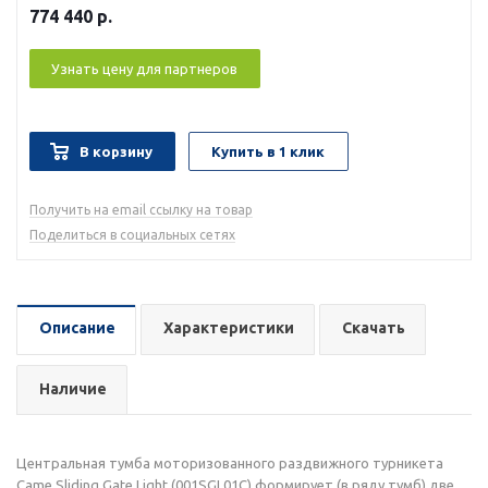
774 440
р.
Узнать цену для партнеров
В корзину
Купить в 1 клик
Получить на email ссылку на товар
Поделиться в социальных сетях
Описание
Характеристики
Скачать
Наличие
Центральная тумба моторизованного раздвижного турникета
Came Sliding Gate Light (001SGL01C) формирует (в ряду тумб) две