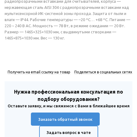
радиопрозрачными вставками для считывателей, корпуса —
нержавеющая сталь AISI 304 с радиопрозрачными вставками над
мультисенсорной ИК-системой зоны прохода. Защита от пыли и
влаги — IP44. Рабочие температуры — –20 ºС… +68 ºС. Питание —
220 ~ 240 В AC. Мощность — 78 Вт, в режиме ожидании — 20 Вт.
Размер — 1465×325×1030 мм, с выдвинутыми створками —
1465×875×1030 мм. Вес — 130 кг.
Получить на email ссылку на товар
Поделиться в социальных сетях
Нужна профессиональная консультация по
подбору оборудования?
Оставьте заявку, и мы свяжемся с Вами в ближайшее время
Заказать обратный звонок
Задать вопрос в чате