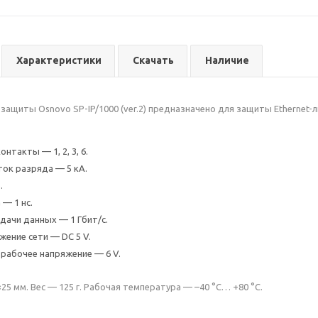
Характеристики
Скачать
Наличие
защиты Osnovo SP-IP/1000 (ver.2) предназначено для защиты Ethernet-л
такты — 1, 2, 3, 6.
ок разряда — 5 кА.
.
— 1 нс.
дачи данных — 1 Гбит/с.
жение сети — DC 5 V.
рабочее напряжение — 6 V.
25 мм. Вес — 125 г. Рабочая температура — –40 °С… +80 °С.