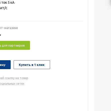
ток 5 кА
бит/с
ет-магазине
.
у для партнеров
ину
Купить в 1 клик
ail ссылку на товар
социальных сетях