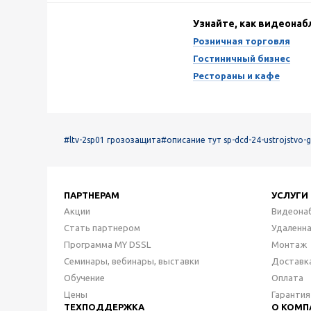
Узнайте, как видеона
Розничная торговля
Гостиничный бизнес
Рестораны и кафе
#ltv-2sp01 грозозащита
#описание тут sp-dcd-24-ustrojstvo-
ПАРТНЕРАМ
УСЛУГИ
Акции
Видеона
Стать партнером
Удаленн
Программа MY DSSL
Монтаж
Семинары, вебинары, выставки
Доставк
Обучение
Оплата
Цены
Гарантия
ТЕХПОДДЕРЖКА
О КОМП