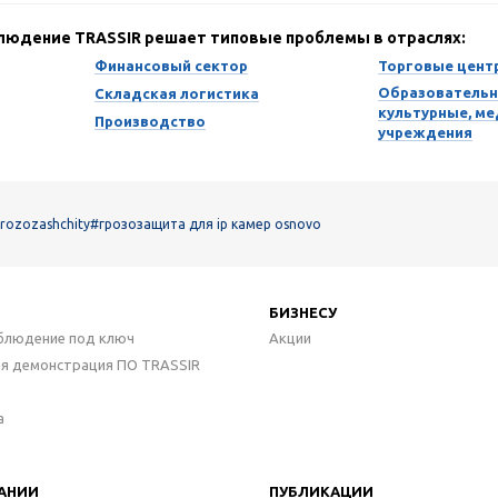
блюдение TRASSIR решает типовые проблемы в отраслях:
Финансовый сектор
Торговые цент
Образовательн
Складская логистика
культурные, м
Производство
учреждения
grozozashchity
#грозозащита для ip камер osnovo
БИЗНЕСУ
блюдение под ключ
Акции
ая демонстрация ПО TRASSIR
а
АНИИ
ПУБЛИКАЦИИ