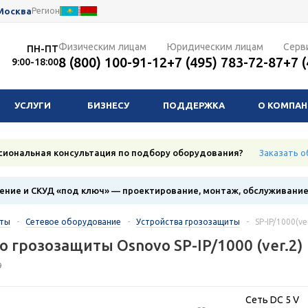
Москва
Регион
Физическим лицам
Юридическим лицам
Серв
ПН-ПТ
8 (800) 100-91-12
+7 (495) 783-72-87
+7 
9:00-18:00
УСЛУГИ
БИЗНЕСУ
ПОДДЕРЖКА
О КОМПА
сиональная консультация по подбору оборудования?
Заказать о
ние и СКУД «под ключ» — проектирование, монтаж, обслуживани
кты
-
Сетевое оборудование
-
Устройства грозозащиты
-
SP-IP/1000(ve
о грозозащиты Osnovo SP-IP/1000 (ver.2)
9
Сеть DC 5 V