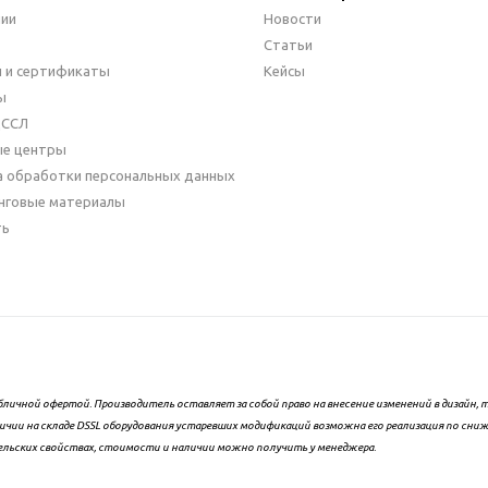
нии
Новости
Статьи
 и сертификаты
Кейсы
ы
ДССЛ
ые центры
а обработки персональных данных
нговые материалы
ть
бличной офертой. Производитель оставляет за собой право на внесение изменений в дизайн
ичии на складе DSSL оборудования устаревших модификаций возможна его реализация по сни
ельских свойствах, стоимости и наличии можно получить у менеджера.