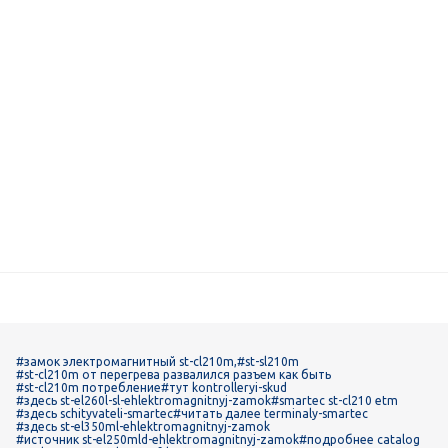
#замок электромагнитный st-cl210m,
#st-sl210m
#st-cl210m от перегрева развалился разъем как быть
#st-cl210m потребление
#тут kontrolleryi-skud
#здесь st-el260l-sl-ehlektromagnitnyj-zamok
#smartec st-cl210 etm
#здесь schityvateli-smartec
#читать далее terminaly-smartec
#здесь st-el350ml-ehlektromagnitnyj-zamok
#источник st-el250mld-ehlektromagnitnyj-zamok
#подробнее catalog