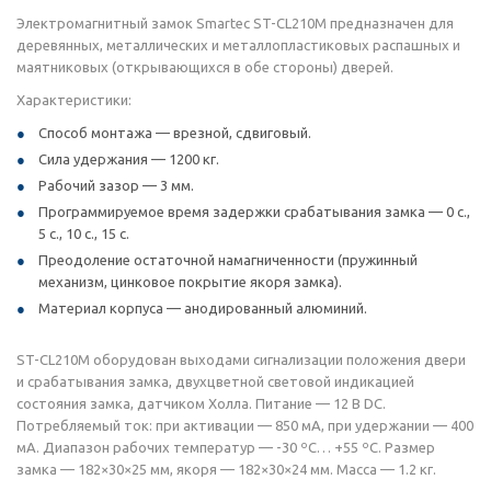
Электромагнитный замок Smartec ST-CL210M предназначен для
деревянных, металлических и металлопластиковых распашных и
маятниковых (открывающихся в обе стороны) дверей.
Характеристики:
Способ монтажа — врезной, сдвиговый.
Сила удержания — 1200 кг.
Рабочий зазор — 3 мм.
Программируемое время задержки срабатывания замка — 0 с.,
5 с., 10 с., 15 с.
Преодоление остаточной намагниченности (пружинный
механизм, цинковое покрытие якоря замка).
Материал корпуса — анодированный алюминий.
ST-CL210M оборудован выходами сигнализации положения двери
и срабатывания замка, двухцветной световой индикацией
состояния замка, датчиком Холла. Питание — 12 В DC.
Потребляемый ток: при активации — 850 мА, при удержании — 400
мА. Диапазон рабочих температур — -30 ºС… +55 ºС. Размер
замка — 182×30×25 мм, якоря — 182×30×24 мм. Масса — 1.2 кг.