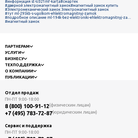
#информация st-lc021mf-karta
#смартек
#дверной электромагнитный замок
#магнитный замок купить
#Электромеханический замок Электромагнитный замок
#тут ml-295kb-s-ugolkom-ehlektromagnitnyj-zamok
#подробное описание ml-194k-bez-elektroniki-ehlektromagnitnyj-zam
ok
#магнитный замок
ПАРТНЕРАМ
УСЛУГИ
БИЗНЕСУ
ТЕХПОДДЕРЖКА
О КОМПАНИИ
ПУБЛИКАЦИИ
Отдел продаж
ПН-ПТ
9:00-18:00
(физическим лицам)
8 (800) 100-91-12
(юридическим лицам)
+7 (495) 783-72-87
Сервис и поддержка
ПН-ПТ
9:00-18:00