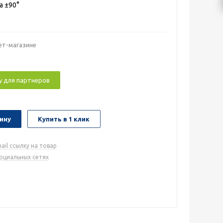
а ±90°
ет-магазине
у для партнеров
ину
Купить в 1 клик
ail ссылку на товар
социальных сетях