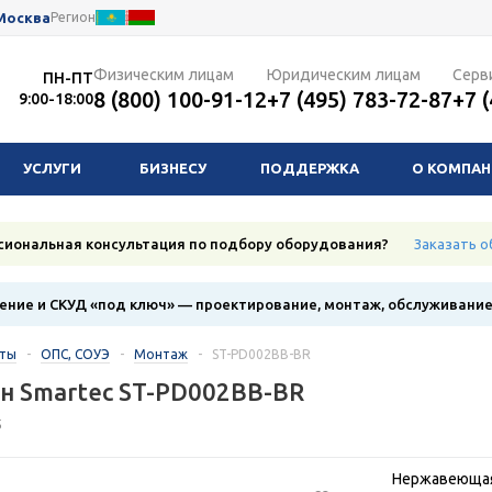
Москва
Регион
Физическим лицам
Юридическим лицам
Серв
ПН-ПТ
8 (800) 100-91-12
+7 (495) 783-72-87
+7 
9:00-18:00
УСЛУГИ
БИЗНЕСУ
ПОДДЕРЖКА
О КОМПА
сиональная консультация по подбору оборудования?
Заказать о
ние и СКУД «под ключ» — проектирование, монтаж, обслуживани
кты
-
ОПС, СОУЭ
-
Монтаж
-
ST-PD002BB-BR
н Smartec ST-PD002BB-BR
5
Нержавеющая