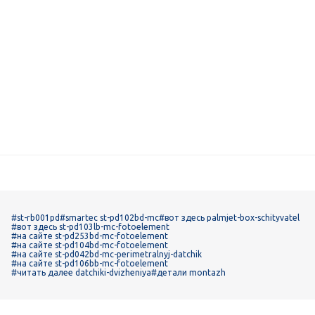
#st-rb001pd
#smartec st-pd102bd-mc
#вот здесь palmjet-box-schityvatel
#вот здесь st-pd103lb-mc-fotoelement
#на сайте st-pd253bd-mc-fotoelement
#на сайте st-pd104bd-mc-fotoelement
#на сайте st-pd042bd-mc-perimetralnyj-datchik
#на сайте st-pd106bb-mc-fotoelement
#читать далее datchiki-dvizheniya
#детали montazh