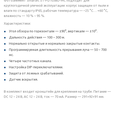
Фотоэлемент Smartec ST-PD103BD-MC подходит для
круглогодичной уличной эксплуатации: корпус защищен от пыли и
влаги по стандарту IP65, рабочая температура — –25 °С… +60 °С,
влажность — 10 % ~ 95 %.
Характеристики:
Угол обзора по горизонтали — ±90°, вертикали — ±10°.
Дальность действия — 100 ~ 300 м.
Нормально открытые и нормально закрытые контакты.
Программируемая длительность прерывания луча — 50 ~ 700
мс.
Четыре частотных канала.
Настройка DIP-переключателями.
Защита от ложных срабатываний.
Датчик вскрытия.
В комплект входит кронштейн для крепления на трубе. Питание —
DC 12 ~ 24 В, AC 12 ~ 24 В, ток — 70 мА. Размер — 291×92×91 мм.