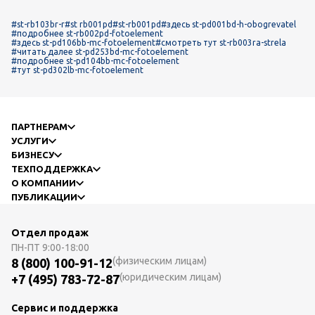
#st-rb103br-r
#st rb001pd
#st-rb001pd
#здесь st-pd001bd-h-obogrevatel
#подробнее st-rb002pd-fotoelement
#здесь st-pd106bb-mc-fotoelement
#смотреть тут st-rb003ra-strela
#читать далее st-pd253bd-mc-fotoelement
#подробнее st-pd104bb-mc-fotoelement
#тут st-pd302lb-mc-fotoelement
ПАРТНЕРАМ
УСЛУГИ
БИЗНЕСУ
ТЕХПОДДЕРЖКА
О КОМПАНИИ
ПУБЛИКАЦИИ
Отдел продаж
ПН-ПТ
9:00-18:00
(физическим лицам)
8 (800) 100-91-12
(юридическим лицам)
+7 (495) 783-72-87
Сервис и поддержка