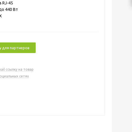
в RJ-45
до 440 Вт
X
у для партнеров
ail ссылку на товар
социальных сетях