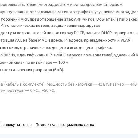
ироковещательным, многоадресным и одноадресным штормом.
аршрутизация, отслеживание сетевого трафика, улучшение многоадрес
торжений ARP, предотвращение атак ARP-читов, DoS-атак, атак хакеро
/IP, топологических петель, зацикливания маршрутов.
доступа пользователей по протоколу DHCP, защита DHCP-сервера от а
трация ACL на базе MAC-адреса, IP-адреса, принадлежности к VLAN.
 потоков, ограничение входящего и исходящего трафика.
о 802.1x, идентификация IP + MAC-адресов пользователей, удаленный R
ренной связи по витой паре — 100 м.
ктростатических разрядов (6 кВ).
В (кабель в комплекте). Мощность без нагрузки — 42 Вт. Размер — 440.
емпературы — 0 ºC... +50 ºC.
l ссылку на товар
Поделиться в социальных сетях