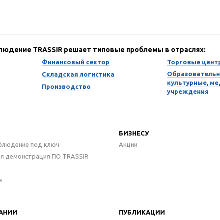
блюдение TRASSIR решает типовые проблемы в отраслях:
Финансовый сектор
Торговые цент
Образовательн
Складская логистика
культурные, м
Производство
учреждения
БИЗНЕСУ
блюдение под ключ
Акции
ая демонстрация ПО TRASSIR
а
АНИИ
ПУБЛИКАЦИИ