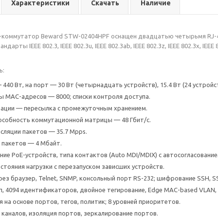
Характеристики
Скачать
Наличие
-коммутатор Beward STW-02404HPF оснащен двадцатью четырьмя RJ-45
рты IEEE 802.3, IEEE 802.3u, IEEE 802.3ab, IEEE 802.3z, IEEE 802.3x, IEEE 802
ь:
40 Вт, на порт — 30 Вт (четырнадцать устройств), 15.4 Вт (24 устройств
 MAC-адресов — 8000; списки контроля доступа.
ации — пересылка с промежуточным хранением.
особность коммутационной матрицы — 48 Гбит/с.
сляции пакетов — 35.7 Mpps.
пакетов — 4 Мбайт.
ие PoE-устройств, типа контактов (Auto MDI/MDIX) с автосогласование
стояния нагрузки с перезапуском зависших устройств.
рез браузер, Telnet, SNMP, консольный порт RS-232; шифрование SSH, SS
п, 4094 идентификаторов, двойное тегирование, Edge MAC-based VLAN, Mu
 на основе портов, тегов, политик; 8 уровней приоритетов.
 каналов, изоляция портов, зеркалирование портов.