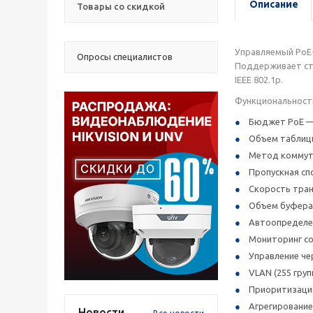
Описание
Товары со скидкой
Управляемый РоЕ
Опросы специалистов
Поддерживает станда
IEEE 802.1p.
Функциональност
Бюджет РоЕ — 4
Объем таблицы
Метод коммут
Пропускная сп
Скорость тран
Объем буфера 
Автоопределен
Мониторинг со
Управление че
VLAN (255 груп
Приоритизация
Агрегирование
Новости