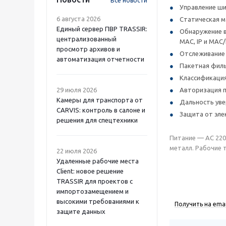
Все новости
Управление ш
6 августа 2026
Статическая м
Единый сервер ПВР TRASSIR:
Обнаружение в
централизованный
MAC, IP и MAC
просмотр архивов и
Отслеживание 
автоматизация отчетности
Пакетная филь
Классификация
29 июля 2026
Авторизация п
Камеры для транспорта от
Дальность уве
CARVIS: контроль в салоне и
Защита от эле
решения для спецтехники
Питание — AC 220 
металл. Рабочие т
22 июля 2026
Удаленные рабочие места
Client: новое решение
TRASSIR для проектов с
импортозамещением и
высокими требованиями к
Получить на emai
защите данных