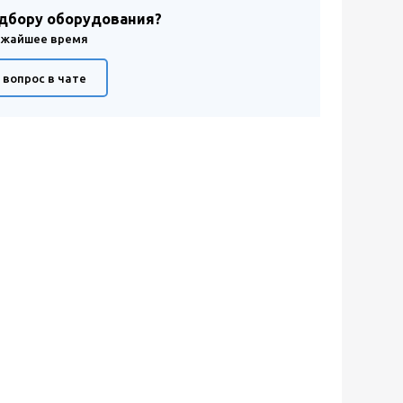
одбору оборудования?
лижайшее время
 вопрос в чате