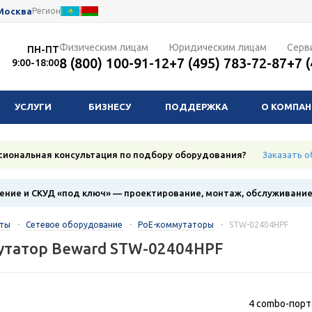
Москва
Регион
Физическим лицам
Юридическим лицам
Серв
ПН-ПТ
8 (800) 100-91-12
+7 (495) 783-72-87
+7 
9:00-18:00
УСЛУГИ
БИЗНЕСУ
ПОДДЕРЖКА
О КОМПА
сиональная консультация по подбору оборудования?
Заказать о
ние и СКУД «под ключ» — проектирование, монтаж, обслуживани
кты
-
Сетевое оборудование
-
PoE-коммутаторы
-
STW-02404HPF
утатор Beward STW-02404HPF
4 combo-порт