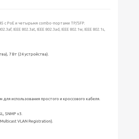
 с РоЕ и четырьмя combo-портами TP/SFP.
.3af, IEEE 802.3at, IEEE 802.3ad, IEEE 802.1w, IEEE 802.1s,
а), 7 Вт (24 устройства).
м для использования простого и кроссового кабеля.
L, SNMP v3.
lticast VLAN Registration).