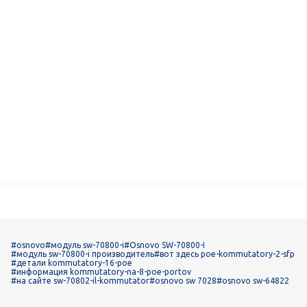
#osnovo
#модуль sw-70800-i
#Osnovo SW-70800-I
#модуль sw-70800-i производитель
#вот здесь poe-kommutatory-2-sfp
#детали kommutatory-16-poe
#информация kommutatory-na-8-poe-portov
#на сайте sw-70802-il-kommutator
#osnovo sw 7028
#osnovo sw-64822