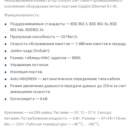
Неуправляемый коммутатор Osnovo SW-70800-I промышленного
исполнения оборудован пятью портами Gigabit Ethernet RJ-45.
Функциональность:
Поддерживаемые стандарты — IEEE 802.3, IEEE 802.3u, IEEE
802.3ab, IEEE802.3x.
Пропускная способность — 20 Гбит/с.
Скорость обслуживания пакетов — 1.488 млн пакетов в секунду.
Jumbo-кадр (9 кбайт).
Размер таблицы MAC-адресов — 8000.
Управление потоком.
Изоляция портов.
Auto MDI/MDIX — автоматическое определение типа кабеля.
Режим увеличения дальности передачи данных до 250 м за счет
уменьшения скорости.
Грозозащита — 6 кВ.
Крепление — на DIN-рейку. Питание — DC 12 ~ 57 V, 3 входа
питания. Потребляемая мощность — 6 Вт. Размер — 97×39×118 мм.
Вес — 520 г. Рабочая температура — –40 °C… +80 °C.