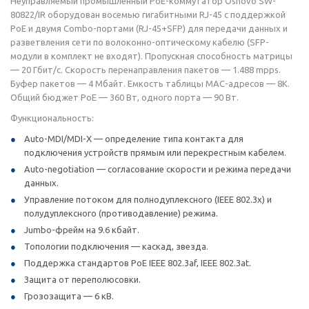
Неуправляемый промышленный РоЕ-коммутатор Osnovo SW-
80822/IR оборудован восемью гигабитными RJ-45 с поддержкой
РоЕ и двумя Combo-портами (RJ-45+SFP) для передачи данных и
разветвления сети по волоконно-оптическому кабелю (SFP-
модули в комплект не входят). Пропускная способность матрицы
— 20 Гбит/с. Скорость перенаправления пакетов — 1.488 mpps.
Буфер пакетов — 4 Мбайт. Емкость таблицы МАС-адресов — 8К.
Общий бюджет РоЕ — 360 Вт, одного порта — 90 Вт.
Функциональность:
Auto-MDI/MDI-X — определение типа контакта для
подключения устройств прямым или перекрестным кабелем.
Auto-negotiation — согласование скорости и режима передачи
данных.
Управление потоком для полнодуплексного (IEEE 802.3x) и
полудуплексного (противодавление) режима.
Jumbo-фрейм на 9.6 кбайт.
Топологии подключения — каскад, звезда.
Поддержка стандартов РоЕ IEEE 802.3af, IEEE 802.3at.
Защита от переполюсовки.
Грозозащита — 6 кВ.