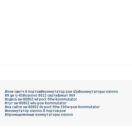
#пое свитч 8 портов
#коммутатор poe sfp
#коммутаторы osnovo
#8 ge rj-45
#osnovo 8022 сертификат 969
#здесь sw-80802-wl-port-90w-kommutator
#тут sw-80802-wlu-poe-kommutator
#на сайте sw-80802-ils-port-90w-300w-poe-kommutator
#коммутатор osnovo 8 портов poe
#промышленные коммутаторы osnovo