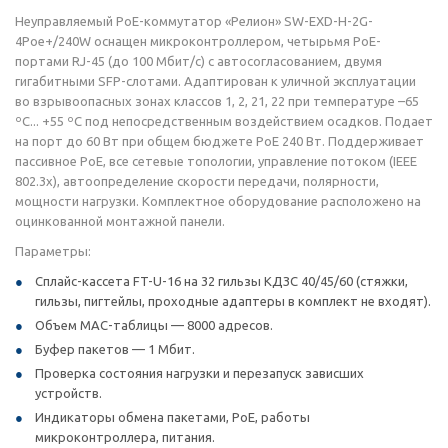
Неуправляемый РоЕ-коммутатор «Релион» SW-EXD-Н-2G-
4Poe+/240W оснащен микроконтроллером, четырьмя РоЕ-
портами RJ-45 (до 100 Мбит/с) с автосогласованием, двумя
гигабитными SFP-слотами. Адаптирован к уличной эксплуатации
во взрывоопасных зонах классов 1, 2, 21, 22 при температуре –65
ºC... +55 ºC под непосредственным воздействием осадков. Подает
на порт до 60 Вт при общем бюджете PoE 240 Вт. Поддерживает
пассивное PoE, все сетевые топологии, управление потоком (IEEE
802.3x), автоопределение скорости передачи, полярности,
мощности нагрузки. Комплектное оборудование расположено на
оцинкованной монтажной панели.
Параметры:
Сплайс-кассета FT-U-16 на 32 гильзы КДЗС 40/45/60 (стяжки,
гильзы, пигтейлы, проходные адаптеры в комплект не входят).
Объем МАС-таблицы — 8000 адресов.
Буфер пакетов — 1 Мбит.
Проверка состояния нагрузки и перезапуск зависших
устройств.
Индикаторы обмена пакетами, PoE, работы
микроконтроллера, питания.