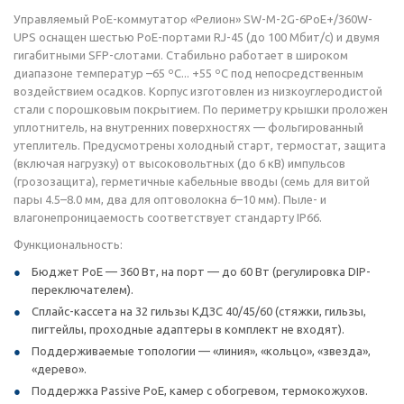
Управляемый РоЕ-коммутатор «Релион» SW-М-2G-6PoE+/360W-
UPS оснащен шестью РоЕ-портами RJ-45 (до 100 Мбит/с) и двумя
гигабитными SFP-слотами. Стабильно работает в широком
диапазоне температур –65 ºC... +55 ºC под непосредственным
воздействием осадков. Корпус изготовлен из низкоуглеродистой
стали с порошковым покрытием. По периметру крышки проложен
уплотнитель, на внутренних поверхностях — фольгированный
утеплитель. Предусмотрены холодный старт, термостат, защита
(включая нагрузку) от высоковольтных (до 6 кВ) импульсов
(грозозащита), герметичные кабельные вводы (семь для витой
пары 4.5–8.0 мм, два для оптоволокна 6–10 мм). Пыле- и
влагонепроницаемость соответствует стандарту IP66.
Функциональность:
Бюджет PoE — 360 Вт, на порт — до 60 Вт (регулировка DIP-
переключателем).
Сплайс-кассета на 32 гильзы КДЗС 40/45/60 (стяжки, гильзы,
пигтейлы, проходные адаптеры в комплект не входят).
Поддерживаемые топологии — «линия», «кольцо», «звезда»,
«дерево».
Поддержка Passive PoE, камер с обогревом, термокожухов.