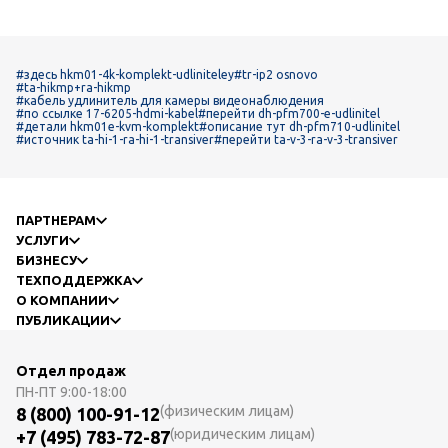
#здесь hkm01-4k-komplekt-udliniteley
#tr-ip2 osnovo
#ta-hikmp+ra-hikmp
#кабель удлинитель для камеры видеонаблюдения
#по ссылке 17-6205-hdmi-kabel
#перейти dh-pfm700-e-udlinitel
#детали hkm01e-kvm-komplekt
#описание тут dh-pfm710-udlinitel
#источник ta-hi-1-ra-hi-1-transiver
#перейти ta-v-3-ra-v-3-transiver
ПАРТНЕРАМ
УСЛУГИ
БИЗНЕСУ
ТЕХПОДДЕРЖКА
О КОМПАНИИ
ПУБЛИКАЦИИ
Отдел продаж
ПН-ПТ
9:00-18:00
(физическим лицам)
8 (800) 100-91-12
(юридическим лицам)
+7 (495) 783-72-87