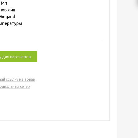
2 Мп
нов лиц
Wiegand
емпературы
у для партнеров
ail ссылку на товар
социальных сетях