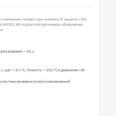
 измерения температуры человека, 8" экраном с LED-
.264, MJPEG), ИК-подсветкой для камеры обнаружения
м.
аспознавания — 0.5 с.
., шаг — 0.1 ºС, точность — ±0.2 ºС в диапазоне +36
допустима проверка позже) и максимальной