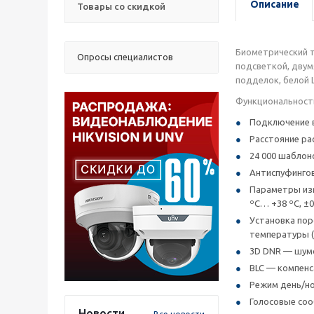
Описание
Товары со скидкой
Биометрический т
Опросы специалистов
подсветкой, двумя
подделок, белой 
Функциональност
Подключение в
Расстояние ра
24 000 шаблоно
Антиспуфингов
Параметры изме
ºС… +38 ºС, ±0
Установка пор
температуры (
3D DNR — шум
BLC — компенс
Режим день/но
Голосовые соо
Новости