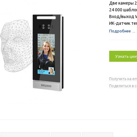
Две камеры 
24 000 шабло
Вход/выход 
ИК-датчик т
Подробнее
Узнать цен
Получить на em
Поделиться в 