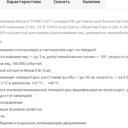
Характеристики
Скачать
Наличие
ерминал Beward TFR80-210T1 оснащен ИК-датчиком для бесконтактного
 IP-камерами (2 Мп, 1/2.8" CMOS Sony Starvis, объектив 6 мм, H.265, H
LED-подсветкой для камеры распознавания лиц, динамиком, микрофоно
ь:
нешних контроллера и считывателя карт по Wiegand.
спознавания лиц — до 2 м, допустимый наклон головы — 30º, скорость р
в лиц, 160 000 событий.
ый алгоритм Beward Bi-Scan.
рения температуры: расстояние до лба — до 30 см, скорость — за 0.3 с
.3 ºС в диапазоне +22 ºС… +40 ºС.
ога значения минимальной температуры (верификация не происходит, 
доступ запрещен).
оподавление.
ация фоновой засветки.
чь.
бщения и подсказки, всплывающие уведомления.