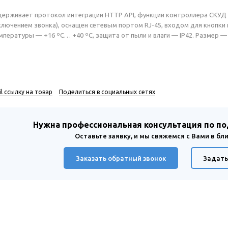
ерживает протокол интеграции HTTP API, функции контроллера СКУД 
ключением звонка), оснащен сетевым портом RJ-45, входом для кнопк
мпературы — +16 ºС… +40 ºС, защита от пыли и влаги — IP42. Размер — 1
l ссылку на товар
Поделиться в социальных сетях
Нужна профессиональная консультация по п
Оставьте заявку, и мы свяжемся с Вами в б
Заказать обратный звонок
Задать