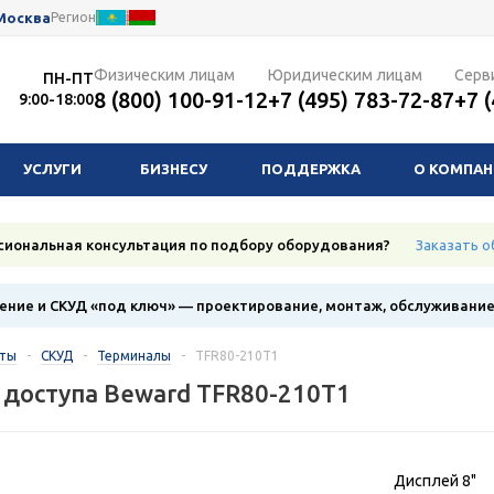
Москва
Регион
Физическим лицам
Юридическим лицам
Серв
ПН-ПТ
8 (800) 100-91-12
+7 (495) 783-72-87
+7 
9:00-18:00
УСЛУГИ
БИЗНЕСУ
ПОДДЕРЖКА
О КОМПА
сиональная консультация по подбору оборудования?
Заказать о
ние и СКУД «под ключ» — проектирование, монтаж, обслуживани
кты
-
СКУД
-
Терминалы
-
TFR80-210T1
доступа Beward TFR80-210T1
Дисплей 8"