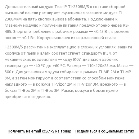
Дополнительный модуль True IP TI-2308M/5 в составе сборной
вызывной панели расширяет функционал главного модуля TI-
2308M/M на пять кнопок вызова абонента. Подключение к
главному модулю и получение питания предусмотрено через RS-
485. Энергопотребление в рабочем режиме — <0.45 Вт, в режиме
покоя — <0.1 Вт. Корпус выполнен из нержавеющей стали.
I-2308M/5 рассчитан на эксплуатацию в сложных условиях: защита
корпуса от пыли и влаги соответствует стандарту IP54, от
механических воздействий — коду IK07, диапазон рабочих
температур — -40 ºС до +60 ºС. Размер — 110×120×25 мм. Масса —
300 г. Для установки модули собирают в рамках TI-MP 2M и TI-MP
3M, а затем монтируют в соответствии со способом монтажа:
накладного — в кожухи TI-Vizor 2M и TI-Vizor 3M, врезного — в
боксы TI-Box 2M и TI-Box 3M. Рамки, кожухи и боксы нужно
приобретать отдельно.
Получить на email ссылку на товар
Поделиться в социальных сетях