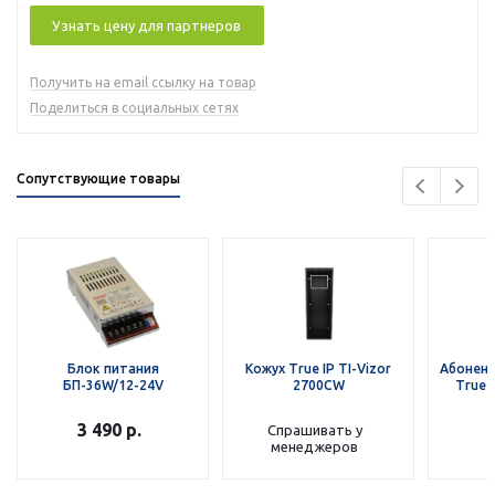
Узнать цену для партнеров
Получить на email ссылку на товар
Поделиться в социальных сетях
Сопутствующие товары
Блок питания
Кожух True IP TI-Vizor
Абонент
БП-36W/12-24V
2700CW
True 
3 490
р.
Спрашивать у
менеджеров