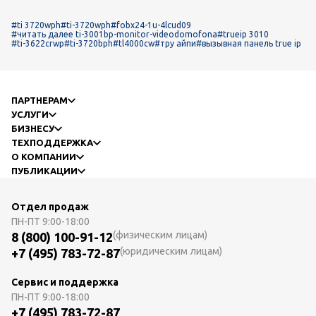
#ti 3720wph
#ti-3720wph
#fobx24-1u-4lcud09
#читать далее ti-3001bp-monitor-videodomofona
#trueip 3010
#ti-3622crwp
#ti-3720bph
#tl4000cw
#тру айпи
#вызывная панель true ip
ПАРТНЕРАМ
УСЛУГИ
БИЗНЕСУ
ТЕХПОДДЕРЖКА
О КОМПАНИИ
ПУБЛИКАЦИИ
Отдел продаж
ПН-ПТ
9:00-18:00
(физическим лицам)
8 (800) 100-91-12
(юридическим лицам)
+7 (495) 783-72-87
Сервис и поддержка
ПН-ПТ
9:00-18:00
+7 (495) 783-72-87