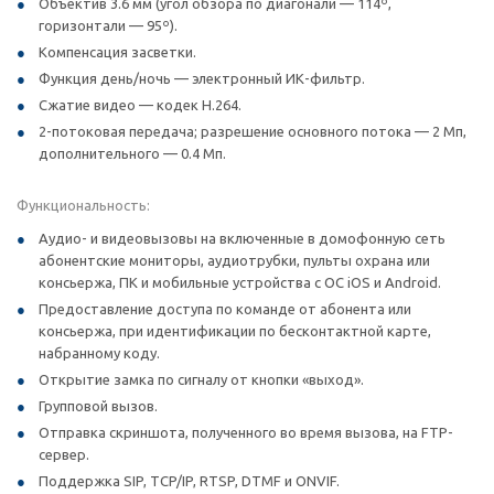
Объектив 3.6 мм (угол обзора по диагонали — 114º,
горизонтали — 95º).
Компенсация засветки.
Функция день/ночь — электронный ИК-фильтр.
Сжатие видео — кодек H.264.
2-потоковая передача; разрешение основного потока — 2 Мп,
дополнительного — 0.4 Мп.
Функциональность:
Аудио- и видеовызовы на включенные в домофонную сеть
абонентские мониторы, аудиотрубки, пульты охрана или
консьержа, ПК и мобильные устройства с ОС iOS и Android.
Предоставление доступа по команде от абонента или
консьержа, при идентификации по бесконтактной карте,
набранному коду.
Открытие замка по сигналу от кнопки «выход».
Групповой вызов.
Отправка скриншота, полученного во время вызова, на FTP-
сервер.
Поддержка SIP, TCP/IP, RTSP, DTMF и ONVIF.