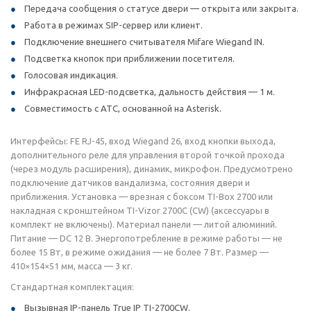
Передача сообщения о статусе двери — открыта или закрыта.
Работа в режимах SIP-сервер или клиент.
Подключение внешнего считывателя Mifare Wiegand IN.
Подсветка кнопок при приближении посетителя.
Голосовая индикация.
Инфракрасная LED-подсветка, дальность действия — 1 м.
Совместимость с АТС, основанной на Asterisk.
Интерфейсы: FE RJ-45, вход Wiegand 26, вход кнопки выхода,
дополнительного реле для управления второй точкой прохода
(через модуль расширения), динамик, микрофон. Предусмотрено
подключение датчиков вандализма, состояния двери и
приближения. Установка — врезная с боксом TI-Box 2700 или
накладная с кронштейном TI-Vizor 2700C (CW) (аксессуары в
комплект не включены). Материал панели — литой алюминий.
Питание — DC 12 В. Энергопотребление в режиме работы — не
более 15 Вт, в режиме ожидания — не более 7 Вт. Размер —
410×154×51 мм, масса — 3 кг.
Стандартная комплектация:
Вызывная IP-панель True IP TI-2700CW.