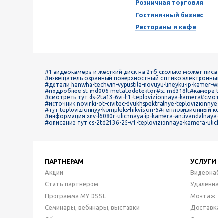
Розничная торговля
Гостиничный бизнес
Рестораны и кафе
#1 видеокамера и жесткий диск на 2тб сколько может писа
#извещатель охранный поверхностный оптико электронный
#детали hanwha-techwin-vypustila-novuyu-lineyku-ip-kamer-wis
#подробнее st-md006-metallodetektor
#st-md318lt
#камера 
#смотреть тут ds-2ta13-6vi-h1-teplovizionnaya-kamera
#смот
#источник novinki-ot-divitec-dvukhspektralnye-teplovizionnye-
#тут teplovizionnyy-kompleks-hikvision-5
#тепловизионный к
#информация xnv-l6080r-ulichnaya-ip-kamera-antivandalnaya
#описание тут ds-2td2136-25-v1-teplovizionnaya-kamera-uli
ПАРТНЕРАМ
УСЛУГИ
Акции
Видеона
Стать партнером
Удаленн
Программа MY DSSL
Монтаж
Семинары, вебинары, выставки
Доставк