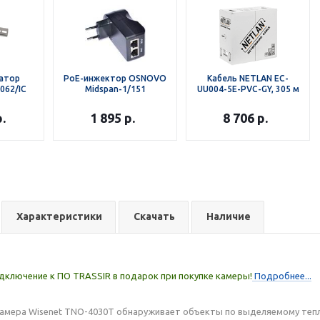
атор
PoE-инжектор OSNOVO
Кабель NETLAN EC-
062/IC
Midspan-1/151
UU004-5E-PVC-GY, 305 м
.
1 895
р.
8 706
р.
Характеристики
Скачать
Наличие
дключение к ПО TRASSIR в подарок при покупке камеры!
Подробнее...
амера Wisenet­ TNO-4030T обнаруживает объекты по выделяемому тепл