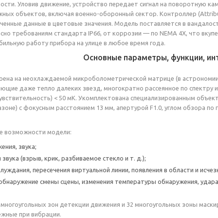
ости. Уловив движение, устройство передает сигнал на поворотную кам
ных объектов, включая военно-оборонный сектор. Контроллер (Attribute
ченные данные в цветовые значения. Модель поставляется в вандалос
ласно требованиям стандарта IP66, от коррозии — по NEMA 4X, что вкуп
бильную работу прибора на улице в любое время года.
Основные параметры, функции, и
оена на неохлаждаемой микроболометрической матрице (в астрономи
ающие даже тепло далеких звезд, многократно рассеянное по спектру и
увствительность) < 50 мК. Укомплектована специализированным объект
оне) с фокусным расстоянием 13 мм, апертурой F1.0, углом обзора по г
е возможности модели:
ения, звука;
звука (взрыв, крик, разбиваемое стекло и т. д.);
луждания, пересечения виртуальной линии, появления в области и исчезн
обнаружение смены сцены, изменения температуры обнаружения, удара
многоугольных зон детекции движения и 32 многоугольных зоны маски
ежные при вибрации.