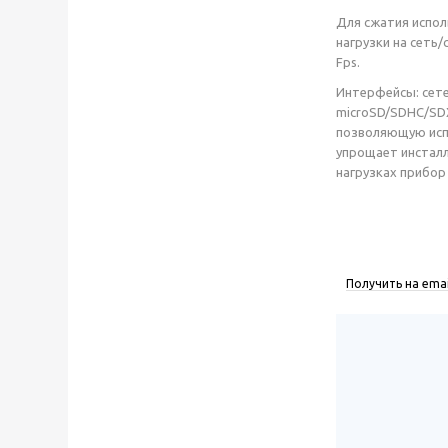
Для сжатия испол
нагрузки на сеть
Fps.
Интерфейсы: сете
microSD/SDHC/SD
позволяющую испо
упрощает инсталл
нагрузках прибор 
Получить на emai