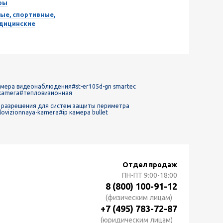
ры
ые, спортивные,
едицинские
амера видеонаблюдения
#st-er105d-gn smartec
-kamera
#тепловизионная
 разрешения для систем защиты периметра
lovizionnaya-kamera
#ip камера bullet
Отдел продаж
ПН-ПТ
9:00-18:00
8 (800) 100-91-12
(физическим лицам)
+7 (495) 783-72-87
(юридическим лицам)