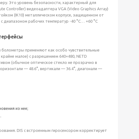
еру. Это уровень безопасности, характерный для
 Controller) видеоадаптера VGA (Video Graphics Array)
тойком (IK10) металлическом корпусе, защищенном от
е с диапазоном рабочих температур -40 °C… +60 °C
нтерфейсы
и болометры применяют как особо чувствительные
 крайне малое) с разрешением 640×480, NETD
ивом (обычное оптическое стекло не прозрачно в
оризонтали — 48.6°, вертикали — 36.4°, диагонали —
овения из нее;
.
рования. DIS с встроенным гиросенсором корректирует