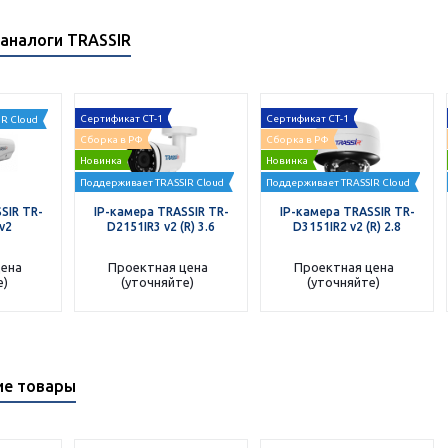
аналоги TRASSIR
Сертификат СТ-1
Сертификат СТ-1
R Cloud
Сборка в РФ
Сборка в РФ
Новинка
Новинка
Поддерживает TRASSIR Cloud
Поддерживает TRASSIR Cloud
SIR TR-
IP-камера TRASSIR TR-
IP-камера TRASSIR TR-
v2
D2151IR3 v2 (R) 3.6
D3151IR2 v2 (R) 2.8
цена
Проектная цена
Проектная цена
е)
(уточняйте)
(уточняйте)
ие товары