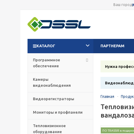
Ваш город
КАТАЛОГ
ПАРТНЕРАМ
Программное
обеспечение
Нужна профес
Камеры
Видеонаблюде
видеонаблюдения
Главная
-
Проду
Видеорегистраторы
Тепловизи
Мониторы и профпанели
вандалоза
Тепловизионное
ПО TRASSIR в подаро
оборудование