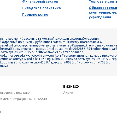
Финансовый сектор
Торговые цент
Образовательн
Складская логистика
культурные, м
Производство
учреждения
ть по времени
#рассчитать жёсткий диск для видеонаблюдения
 адресный ио 30920 2 рубеж
#вот здесь multimetry-mastech
#ам 40
enet-x-lite-oblegchennuyu-versiyu-serii-wisenet-
#wisenet
#тепловизионная к
thermal
#термокржухи трассир
#информация ds-2td2836-25-teplovizionnaya
реть тут ds-2td6135-50b2l
#сколько стоит тепловизор
ip-kamery-i-radary-dlya-okhrany-territorii
#тепловизионная камера высокого
омплекс контур-м
#sd-t-lc-15z-10g-40km-00-it
#смотреть тут ds-2td2615-7-tep
-kupolnaya
#по ссылке tno-4051t
#здесь xnv-8080rp
#источник qnv-7080rp
chnaya
БИЗНЕСУ
блюдение под ключ
Акции
ая демонстрация ПО TRASSIR
а