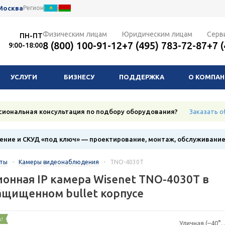
Москва
Регион
Физическим лицам
Юридическим лицам
Серв
ПН-ПТ
8 (800) 100-91-12
+7 (495) 783-72-87
+7 
9:00-18:00
УСЛУГИ
БИЗНЕСУ
ПОДДЕРЖКА
О КОМПА
сиональная консультация по подбору оборудования?
Заказать о
ние и СКУД «под ключ» — проектирование, монтаж, обслуживани
кты
-
Камеры видеонаблюдения
-
TNO-4030T
онная IP камера Wisenet TNO-4030T в
щищенном bullet корпусе
к!
Уличная (–40°