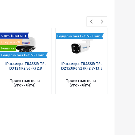
Сертификат СТ-1
Поддерживает TRASSIR Cloud
Поддерживает 
Сборка в РФ
Акция
Новинка
Поддерживает TRASSIR Cloud
IP-камера TRASSIR TR-
IP-камера TRASSIR TR-
IP-камера
D3121IR2 v6 (R) 2.8
D2153IR6 v2 (R) 2.7-13.5
D3181I
19 278
р
Проектная цена
Проектная цена
(уточняйте)
(уточняйте)