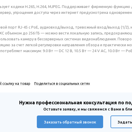
ьзует кодеки H.265, H.264, MJPEG. Поддерживает фирменную функцию д
/сервер, упрощения доступа через интернет предусмотрена одновремен
вой порт RJ-45 с PoE, аудиовход/выход, тревожный вход/выход (1/2),
XC объемом до 256 ГБ — можно вести локальную запись, предохраняю
льзовать камеру в бессерверных системах видеонаблюдения. Поворот
яцию за счет легкой регулировки направления обзора и практически м
потребляет максимум: 9.0 Вт — DC 12 В, 10.5 Вт — 24 V AC, 10.0 Вт — PoE.
l ссылку на товар
Поделиться в социальных сетях
Нужна профессиональная консультация по п
Оставьте заявку, и мы свяжемся с Вами в б
Заказать обратный звонок
Задать