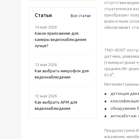
отсутствии видим
стратегически важ
Статьи
преобразует полу
Все статьи
влаги и пыли сог
14 мая 2026
обеспечивает ста
Какое приложение для
камеры видеонаблюдения
лучше?
TNO-4030T постр
датчики, улавлив
(температурная ч
13 мая 2026
среднем ИК-диапаз
Как выбрать микрофон для
61.6°.
видеонаблюдения
Интеллектуальны
детекция движ
12 мая 2026
классификация 
Как выбрать APM для
видеонаблюдения
обнаружение б
антисаботаж: 
Предусмотрено 8 
искажения, неизб