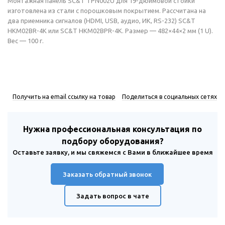
Монтажная панель SC&T TPN002U для 19-дюймовой стойки
изготовлена из стали с порошковым покрытием. Рассчитана на
два приемника сигналов (HDMI, USB, аудио, ИК, RS-232) SC&T
HKM02BR-4K или SC&T HKM02BPR-4K. Размер — 482×44×2 мм (1 U).
Вес — 100 г.
Получить на email ссылку на товар
Поделиться в социальных сетях
Нужна профессиональная консультация по
подбору оборудования?
Оставьте заявку, и мы свяжемся с Вами в ближайшее время
Заказать обратный звонок
Задать вопрос в чате