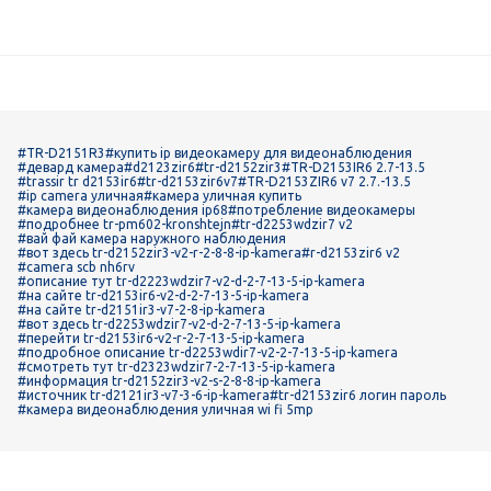
#TR-D2151R3
#купить ip видеокамеру для видеонаблюдения
#девард камера
#d2123zir6
#tr-d2152zir3
#TR-D2153IR6 2.7-13.5
#trassir tr d2153ir6
#tr-d2153zir6v7
#TR-D2153ZIR6 v7 2.7.-13.5
#ip camera уличная
#камера уличная купить
#камера видеонаблюдения ip68
#потребление видеокамеры
#подробнее tr-pm602-kronshtejn
#tr-d2253wdzir7 v2
#вай фай камера наружного наблюдения
#вот здесь tr-d2152zir3-v2-r-2-8-8-ip-kamera
#r-d2153zir6 v2
#camera scb nh6rv
#описание тут tr-d2223wdzir7-v2-d-2-7-13-5-ip-kamera
#на сайте tr-d2153ir6-v2-d-2-7-13-5-ip-kamera
#на сайте tr-d2151ir3-v7-2-8-ip-kamera
#вот здесь tr-d2253wdzir7-v2-d-2-7-13-5-ip-kamera
#перейти tr-d2153ir6-v2-r-2-7-13-5-ip-kamera
#подробное описание tr-d2253wdir7-v2-2-7-13-5-ip-kamera
#смотреть тут tr-d2323wdzir7-2-7-13-5-ip-kamera
#информация tr-d2152zir3-v2-s-2-8-8-ip-kamera
#источник tr-d2121ir3-v7-3-6-ip-kamera
#tr-d2153zir6 логин пароль
#камера видеонаблюдения уличная wi fi 5mp