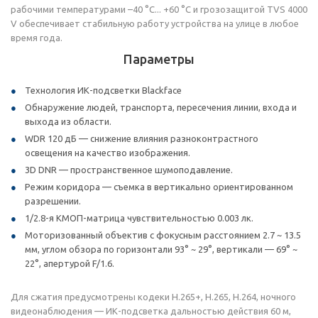
рабочими температурами –40 °C... +60 °C и грозозащитой TVS 4000
V обеспечивает стабильную работу устройства на улице в любое
время года.
Параметры
Технология ИК-подсветки Blackface
Обнаружение людей, транспорта, пересечения линии, входа и
выхода из области.
WDR 120 дБ — снижение влияния разноконтрастного
освещения на качество изображения.
3D DNR — пространственное шумоподавление.
Режим коридора — съемка в вертикально ориентированном
разрешении.
1/2.8-я КМОП-матрица чувствительностью 0.003 лк.
Моторизованный объектив с фокусным расстоянием 2.7 ~ 13.5
мм, углом обзора по горизонтали 93° ~ 29°, вертикали — 69° ~
22°, апертурой F/1.6.
Для сжатия предусмотрены кодеки H.265+, H.265, H.264, ночного
видеонаблюдения — ИК-подсветка дальностью действия 60 м,