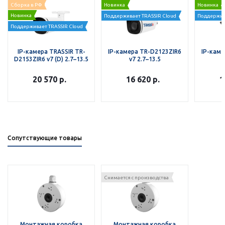
Сборка в РФ
Новинка
Новинка
Новинка
Поддерживает TRASSIR Cloud
Поддержив
Поддерживает TRASSIR Cloud
IP-камера TRASSIR TR-
IP-камера TR-D2123ZIR6
IP-каме
D2153ZIR6 v7 (D) 2.7–13.5
v7 2.7–13.5
20 570
р.
16 620
р.
1
Сопутствующие товары
Снимается с производства
Монтажная коробка
Монтажная коробка