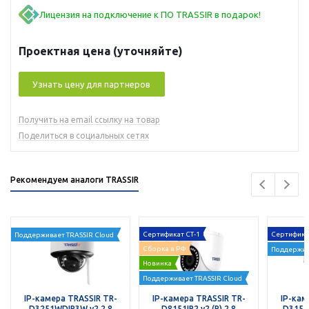
Лицензия на подключение к ПО TRASSIR в подарок!
Проектная цена (уточняйте)
Узнать цену для партнеров
Получить на email ссылку на товар
Поделиться в социальных сетях
Рекомендуем аналоги TRASSIR
Сертификат СТ-1
Сертифика
Поддерживает TRASSIR Cloud
Сборка в РФ
Поддержив
Новинка
Поддерживает TRASSIR Cloud
IP-камера TRASSIR TR-
IP-камера TRASSIR TR-
IP-кам
D3251WDIR3W v2 2.8
D8151IR2 v2 (R) 2.8
D3152Z