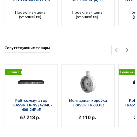
Проектная цена
Проектная цена
Про
(уточняйте)
(уточняйте)
(у
Сопутствующие товары
Новинка
Новинка
РоЕ-коммутатор
Монтажная коробка
РоЕ
TRASSIR TR-NS24284C-
TRASSIR TR-JB303
TRASSI
400-24PoE
67 218
р.
2 110
р.
2