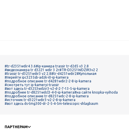
#tr-d2351wdir4 3.6
#ip-камера trassir tr-d2d5 v3 2.8
#видеокамера tr d3221 wdir 3 2r
#TR-D3251WDZIR3v2 2
#trassir tr-d3251wdir3 v2 2.8
#tr-d4251wdir2
#Купольная
#перейти ipc3235sb-adzk-i0-ip-kamera
#подробное описание tr-d4281wdir2-2-8-ip-kamera
#смотреть тут ip-kameryi-trassir
#вот здесь tr-d3253wdzir3-v2-d-2-7-13-5-ip-kamera
#подробнее tr-d8251wdcl3-4-0-ip-kamera
#на сайте knopka-vyihoda
#подробное описание tr-d8251wdc-2-8-ip-kamera
#источник tr-d3221wdir3-v2-2-8-ip-kamera
#вот здесь ds-tmg300-dr-2-5-4-5m-telescopic-shlagbaum
ПАРТНЕРАМ