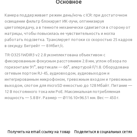
Основное
Камера поддерживает режим день/ночь с ICR: при достаточном
освещении фильтр блокирует ИК-лучи, оптимизируя
цветопередачу, а в темноте механически сдвигается в сторону от
матрицы, чтобы повысилась ее чувствительность и могла
работать подсветка. Транслирует потоки со скоростью 25 кадров
в секунду. Битрейт — 8 Мбит/с.
TR-D3251WDIR3 v2 2.8 укомплектована объективом с
фиксированным фокусным расстоянием 2.8 мм, углом обзора по
горизонтали 91°, вертикали — 66°, апертурой F/1.8. Оборудована
сетевым портом RJ-45, аудиовходом, аудиовыходом и
интегрированным микрофоном, тревожным входом и тревожным
выходом, слотом для microSD емкостью до 128 Мбайт. Питание —
12 В постоянного тока или PoE. Максимальная потребляемая
мощность — 5.8 Вт. Размер — Ø116.10×96.51 мм. Вес — 450 г.
Получить на email ссылку на товар
Поделиться в социальных сетях