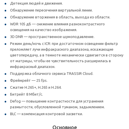
Детекция людей и движения.
Обнаружение пересечения виртуальной линии.
Обнаружение вторжения в область, выхода из области.
WDR 105 дБ — снижение влияния разноконтрастного
освещения на качество изображения.
3D DNR — пространственное шумоподавление.
Режим день/ночь с ICR: при достаточном освещении фильтр
преломляет лучи инфракрасного диапазона, искажающие
цветопередачу, а в темноте механически сдвигается в сторону
от матрицы, чтобы ее чувствительность расширилась в
инфракрасный диапазон.
Поддержка облачного сервиса TRASSIR Cloud.
Фреймрейт — 25 fps.
Сжатие H.265+, H.265 и H.264.
Битрейт 8 Мбит/с.
Defog — повышение контрастности для устранения
размытости, обусловленной туманом, задымлением.
BLC — компенсация контровой засветки.
Основное