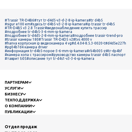
#Trassir TR-D4B6
#тут tr-d4d5-v3-d-2-8-ip-kamera
#tr d4b5
#sigur e100 em
#здесь tr-d4b5-v3-2-8-ip-kamera
#ip trassir tr-d4b5
#TR-D4B5 v3 2.8 Trassir
#видеонаблюдение купить трассир
#подробнее tr-d4b5-3-6-mm-ip-kamera
#подробнее tr-d4d5-2-8-mm-ip-kamera
#подробнее trassir-trend-pro
#trassir камеры 180
#Trassir TR-D4D5 v2
#tvs 4000 v
#hanva корпусная ip видеокамера 4 vg
#d.4.04-8.5.3-0020-t
#d4d5e227h
#pg04b7d4 камера driver
#информация tr-d4b5-nopoe-3-6-mm-ip-kamera
#rli4b005-z
#tr-dp4bf
#камера хопа с трассиром
#руководство камеры trassir d4b5 паспорт
#таврит ti05
#описание тут tr-d4s1-v3-3-6-ip-kamera
ПАРТНЕРАМ
УСЛУГИ
БИЗНЕСУ
ТЕХПОДДЕРЖКА
О КОМПАНИИ
ПУБЛИКАЦИИ
Отдел продаж