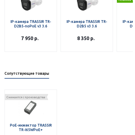
IP-камера TRASSIR TR-
IP-камера TRASSIR TR-
IP-кам
D2B5-noPoE v3 3.6
D2B5 v3 3.6
D2B
7 950
р.
8 350
р.
Сопутствующие товары
Снимается с производства
РоЕ-инжектор TRASSIR
TR-I65WPoE+