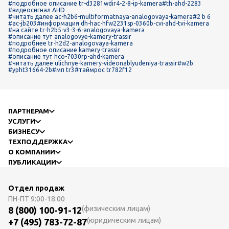
#подробное описание tr-d3281wdir4-2-8-ip-kamera
#th-ahd-2283
#видеосигнал AHD
#читать далее ac-h2b6-multiformatnaya-analogovaya-kamera
#2 b 6
#ac-jb203
#информация dh-hac-hfw2231sp-0360b-cvi-ahd-tvi-kamera
#на сайте tr-h2b5-v3-3-6-analogovaya-kamera
#описание тут analogovye-kamery-trassir
#подробнее tr-h2d2-analogovaya-kamera
#подробное описание kamery-trassir
#описание тут hco-7030rp-ahd-kamera
#читать далее ulichnye-kamery-videonablyudeniya-trassir
#w2b
#ypht31664-2b
#мп tr3
#таймрос tr782f12
ПАРТНЕРАМ
УСЛУГИ
БИЗНЕСУ
ТЕХПОДДЕРЖКА
О КОМПАНИИ
ПУБЛИКАЦИИ
Отдел продаж
ПН-ПТ
9:00-18:00
(физическим лицам)
8 (800) 100-91-12
(юридическим лицам)
+7 (495) 783-72-87