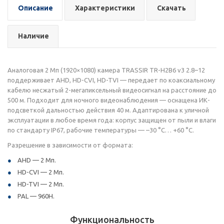
Описание
Характеристики
Скачать
Наличие
Аналоговая 2 Мп (1920×1080) камера TRASSIR TR-H2B6 v3 2.8–12
поддерживает AHD, HD-CVI, HD-TVI — передает по коаксиальному
кабелю несжатый 2-мегапиксельный видеосигнал на расстояние до
500 м. Подходит для ночного видеонаблюдения — оснащена ИК-
подсветкой дальностью действия 40 м. Адаптирована к уличной
эксплуатации в любое время года: корпус защищен от пыли и влаги
по стандарту IP67, рабочие температуры — –30 °C… +60 °C.
Разрешение в зависимости от формата:
AHD — 2 Мп.
HD-CVI — 2 Мп.
HD-TVI — 2 Мп.
PAL — 960H.
Функциональность