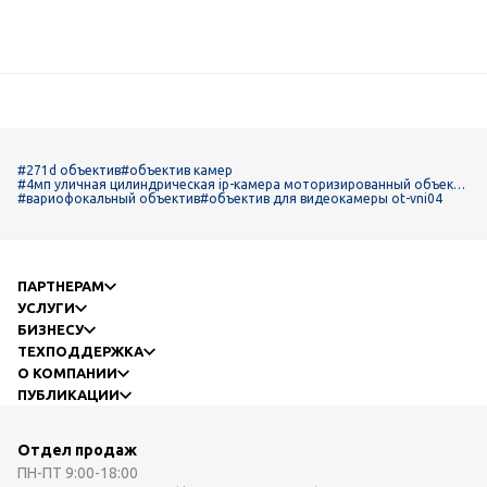
#271d объектив
#объектив камер
#4мп уличная цилиндрическая ip-камера моторизированный объекти
в 2,7-13,5 мм 4bbnr-27135-tfh
#вариофокальный объектив
#объектив для видеокамеры ot-vni04
ПАРТНЕРАМ
УСЛУГИ
БИЗНЕСУ
ТЕХПОДДЕРЖКА
О КОМПАНИИ
ПУБЛИКАЦИИ
Отдел продаж
ПН-ПТ
9:00-18:00