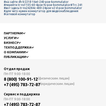
#на сайте dh-lr2218-16et-240-poe-kommutator
#перейти tr-ns1105-60-4poe-hi-poe-kommutator
#Trc 241
#вот здесь tr-ns24284c-400-24poe-v2-d-poe-kommutator
#для чего нужен коммутатор для видеонаблюдения
#сетевой коммутатор
ПАРТНЕРАМ
УСЛУГИ
БИЗНЕСУ
ТЕХПОДДЕРЖКА
О КОМПАНИИ
ПУБЛИКАЦИИ
Отдел продаж
ПН-ПТ
9:00-18:00
(физическим лицам)
8 (800) 100-91-12
(юридическим лицам)
+7 (495) 783-72-87
Сервис и поддержка
ПН-ПТ
9:00-18:00
+7 (495) 783-72-87