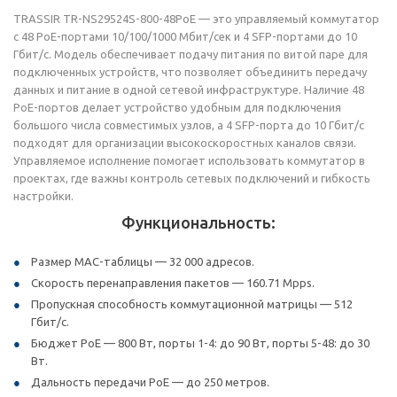
TRASSIR TR-NS29524S-800-48PoE — это управляемый коммутатор
с 48 PoE-портами 10/100/1000 Мбит/сек и 4 SFP-портами до 10
Гбит/с. Модель обеспечивает подачу питания по витой паре для
подключенных устройств, что позволяет объединить передачу
данных и питание в одной сетевой инфраструктуре. Наличие 48
PoE-портов делает устройство удобным для подключения
большого числа совместимых узлов, а 4 SFP-порта до 10 Гбит/с
подходят для организации высокоскоростных каналов связи.
Управляемое исполнение помогает использовать коммутатор в
проектах, где важны контроль сетевых подключений и гибкость
настройки.
Функциональность:
Размер MAC-таблицы — 32 000 адресов.
Скорость перенаправления пакетов — 160.71 Mpps.
Пропускная способность коммутационной матрицы — 512
Гбит/с.
Бюджет PoE — 800 Вт, порты 1-4: до 90 Вт, порты 5-48: до 30
Вт.
Дальность передачи PoE — до 250 метров.