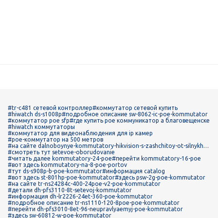
#tr-c481 сетевой контроллер
#коммутатор сетевой купить
#hiwatch ds-s1008p
#подробное описание sw-8062-ic-poe-kommutator
#коммутатор poe sfp
#где купить poe коммуникатор а благовещенске
#hiwatch коммутаторы
#коммутатор для видеонаблюдения для ip камер
#poe-коммутатор на 500 метров
#на сайте dalnoboynye-kommutatory-hikvision-s-zashchitoy-ot-silnykh-s
kachkov-napryazheniya
#смотреть тут setevoe-oborudovanie
#читать далее kommutatory-24-poe
#перейти kommutatory-16-poe
#вот здесь kommutatory-na-8-poe-portov
#тут ds-s908p-b-poe-kommutator
#информация catalog
#вот здесь st-801hp-poe-kommutator
#здесь psw-2g-poe-kommutator
#на сайте tr-ns24284c-400-24poe-v2-poe-kommutator
#детали dh-pfs3110-8t-setevoj-kommutator
#информация dh-lr2226-24et-360-poe-kommutator
#подробное описание tr-ns1110-120-8poe-poe-kommutator
#перейти dh-pfs3010-8et-96-neupravlyaemyj-poe-kommutator
#здесь sw-60812-w-poe-kommutator