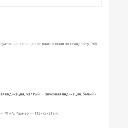
уатацию: защищен от влаги и пыли по стандарту IP68,
ая индикация, желтый — звуковая индикация, белый и
— 70 мА. Размер — 112×75×21 мм.