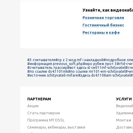
Узнайте, как видеона
Розничная торговля
Гостиничный бизнес
Рестораны и кафе
#3 считывателя
#cp z 2 мод mf i накладной
#подробное опис
#информация previous_soft.php
#мро рубеж прот 3
#rfid-счи
#считыватель трассир
#вот здесь st-ce011mf-schityvatel
#сч
#по ссылке ds-k1101mk
#по ссылке mr101-em-schityvatel
#чит
#источник schityvateli-mifare
#здесь ds-k1108am-schityvatel
#
ПАРТНЕРАМ
УСЛУГИ
Акции
Видеона
Стать партнером
Удаленн
Программа MY DSSL
Монтаж
Семинары, вебинары, выставки
Доставк