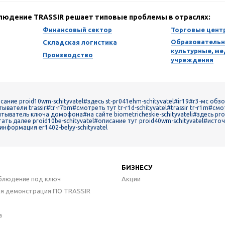
блюдение TRASSIR решает типовые проблемы в отраслях:
Финансовый сектор
Торговые цент
Образовательн
Складская логистика
культурные, м
Производство
учреждения
ание proid10wm-schityvatel
#здесь st-pr041ehm-schityvatel
#ir19
#r3-мс обз
тыватели trassir
#tr-r7bm
#смотреть тут tr-r1d-schityvatel
#trassir tr-r1m
#смот
итыватель ключа домофона
#на сайте biometricheskie-schityvateli
#здесь pro
ать далее proid10be-schityvatel
#описание тут proid40wm-schityvatel
#источ
информация er1402-belyy-schityvatel
БИЗНЕСУ
блюдение под ключ
Акции
ая демонстрация ПО TRASSIR
а