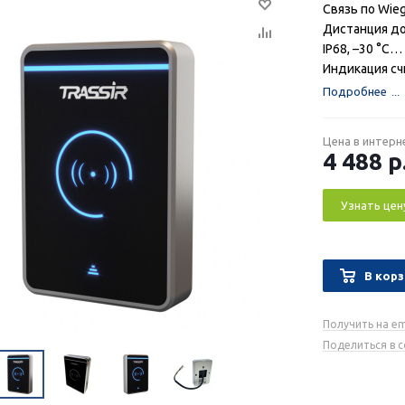
Связь по Wie
Дистанция до
IP68, –30 °C…
Индикация с
Подробнее
Цена в интерн
4 488
р
Узнать цен
В корз
Получить на em
Поделиться в 