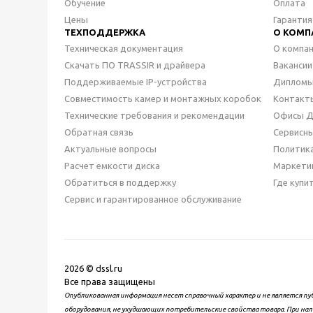
Обучение
Оплата
Цены
Гарантия
ТЕХПОДДЕРЖКА
О КОМП
Техническая документация
О компа
Скачать ПО TRASSIR и драйвера
Вакансии
Поддерживаемые IP-устройства
Дипломы
Совместимость камер и монтажных коробок
Контакт
Технические требования и рекомендации
Офисы 
Обратная связь
Сервисн
Актуальные вопросы
Политик
Расчет емкости диска
Маркети
Обратиться в поддержку
Где купи
Сервис и гарантированное обслуживание
2026 © dssl.ru
Все права защищены
Опубликованная информация несет справочный характер и не является пу
оборудования, не ухудшающих потребительские свойства товара. При нал