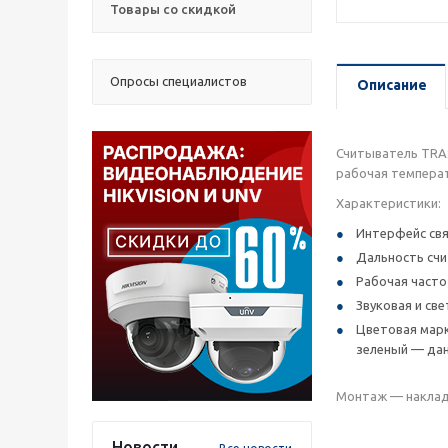
Товары со скидкой
Опросы специалистов
Описание
Считыватель TRAS
рабочая температ
Характеристики:
Интерфейс связ
Дальность счит
Рабочая часто
Звуковая и св
Цветовая марк
зеленый — дан
Монтаж — накладн
Новости