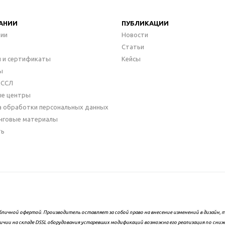
АНИИ
ПУБЛИКАЦИИ
нии
Новости
Статьи
 и сертификаты
Кейсы
ы
ДССЛ
ые центры
а обработки персональных данных
нговые материалы
ть
бличной офертой. Производитель оставляет за собой право на внесение изменений в дизайн
ичии на складе DSSL оборудования устаревших модификаций возможна его реализация по сни