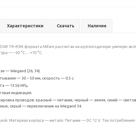
Характеристики
Скачать
Наличие
SIR TR-R3M формата Mifare рассчитан на круглогодичную уличную экспл
ура — –30 °C… +70 °C.
и — Wiegand (26, 34).
ывания — 30 ~ 50 мм, скорость — 0.5 с.
та — 13.56 МГц.
етовая индикация.
ировка проводов: красный — питание, черный — земля, синий — светов
ные, серый — переключение на Wiegand 34.
ой. Материал корпуса — металл. Питание — DC 12 V. Ток потребления 