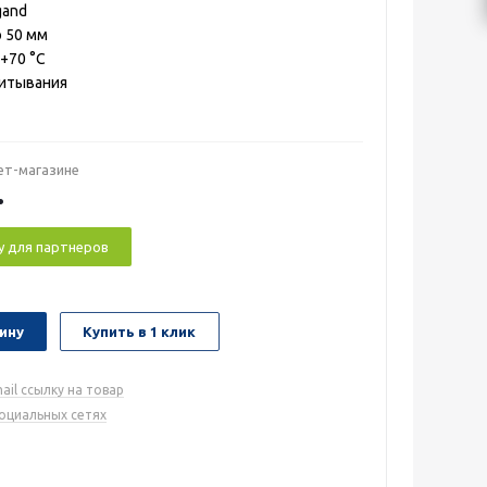
gand
 50 мм
 +70 °C
читывания
ет-магазине
.
у для партнеров
ину
Купить в 1 клик
ail ссылку на товар
социальных сетях