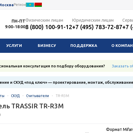
Москва
Регион
Физическим лицам
Юридическим лицам
Серв
ПН-ПТ
8 (800) 100-91-12
+7 (495) 783-72-87
+7 
9:00-18:00
УСЛУГИ
БИЗНЕСУ
ПОДДЕРЖКА
О КОМПА
сиональная консультация по подбору оборудования?
Заказать о
ние и СКУД «под ключ» — проектирование, монтаж, обслуживани
кты
-
СКУД
-
Считыватели
-
TR-R3M
ель TRASSIR TR-R3M
0
Формат Mifar