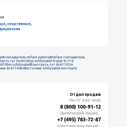
ры
ые, спортивные,
едицинские
ор
#считыватель mifare купить
#mifare считыватель
реть тут kontrolnyy-schityvatel-trassir-tr-r1d
id10bm-schityvatel
#смотреть тут ds-k1103m
ник ds-k1104m
#источник schityvateli-em-marin
Отдел продаж
ПН-ПТ
9:00-18:00
8 (800) 100-91-12
(физическим лицам)
+7 (495) 783-72-87
(юридическим лицам)