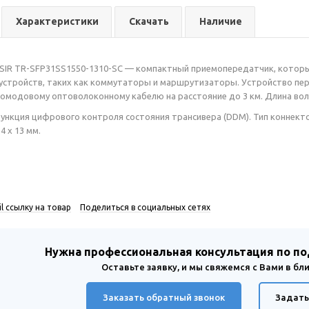
Характеристики
Скачать
Наличие
SIR TR-SFP31SS1550-1310-SC — компактный приемопередатчик, которы
устройств, таких как коммутаторы и маршрутизаторы. Устройство пе
дномодовому оптоволоконному кабелю на расстояние до 3 км. Длина во
нкция цифрового контроля состояния трансивера (DDM). Тип коннекто
4 x 13 мм.
l ссылку на товар
Поделиться в социальных сетях
Нужна профессиональная консультация по п
Оставьте заявку, и мы свяжемся с Вами в б
Заказать обратный звонок
Задать