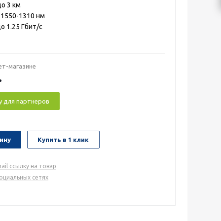
о 3 км
1550-1310 нм
о 1.25 Гбит/с
ет-магазине
.
у для партнеров
ину
Купить в 1 клик
ail ссылку на товар
социальных сетях