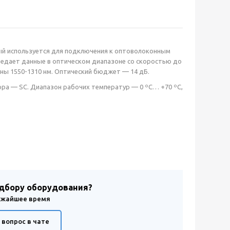
й используется для подключения к оптоволоконным
редает данные в оптическом диапазоне со скоростью до
лны 1550-1310 нм. Оптический бюджет — 14 дБ.
ра — SC. Диапазон рабочих температур — 0 ºС… +70 ºС,
одбору оборудования?
лижайшее время
 вопрос в чате