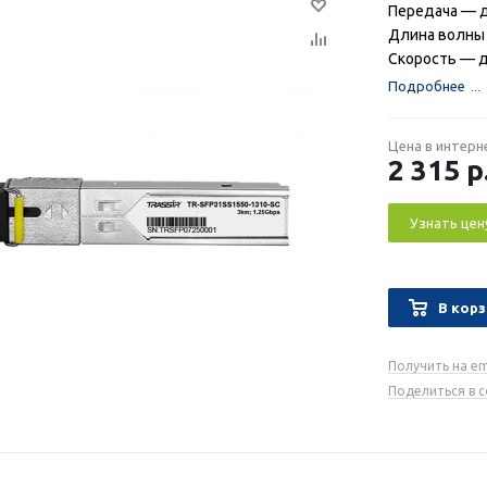
Передача — д
Длина волны 
Скорость — д
Подробнее
Цена в интерн
2 315
р
Узнать цен
В корз
Получить на em
Поделиться в 