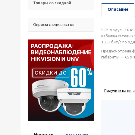
Товары со скидкой
Описание
Опросы специалистов
SFP-модуль TRAS
кабелям сетевых 
1.25 Гбит/с по о
Предусмотрена фу
габариты — 65 x 1
Получить на emai
Новости