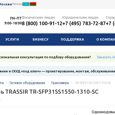
Москва
Регион
Физическим лицам
Юридическим лицам
Серв
ПН-ПТ
8 (800) 100-91-12
+7 (495) 783-72-87
+7 
9:00-18:00
УСЛУГИ
БИЗНЕСУ
ПОДДЕРЖКА
О КОМПА
сиональная консультация по подбору оборудования?
Заказать о
ние и СКУД «под ключ» — проектирование, монтаж, обслуживани
кты
-
Сетевое оборудование
-
Трансиверы
-
TR-SFP31SS1550-1310-SC
ь TRASSIR TR-SFP31SS1550-1310-SC
2
Одномодовый