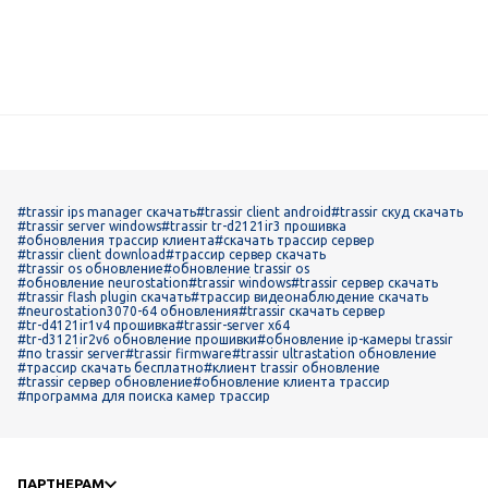
#trassir ips manager скачать
#trassir client android
#trassir скуд скачать
#trassir server windows
#trassir tr-d2121ir3 прошивка
#обновления трассир клиента
#скачать трассир сервер
#trassir client download
#трассир сервер скачать
#trassir os обновление
#обновление trassir os
#обновление neurostation
#trassir windows
#trassir сервер скачать
#trassir flash plugin скачать
#трассир видеонаблюдение скачать
#neurostation3070-64 обновления
#trassir скачать сервер
#tr-d4121ir1v4 прошивка
#trassir-server x64
#tr-d3121ir2v6 обновление прошивки
#обновление ip-камеры trassir
#по trassir server
#trassir firmware
#trassir ultrastation обновление
#трассир скачать бесплатно
#клиент trassir обновление
#trassir сервер обновление
#обновление клиента трассир
#программа для поиска камер трассир
ПАРТНЕРАМ